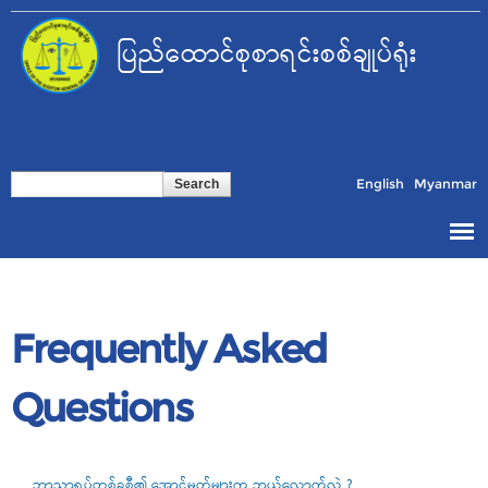
Skip to
main
ပြည်ထောင်စုစာရင်းစစ်ချုပ်ရုံး
content
Search form
Search
English
Myanmar
Frequently Asked
Questions
ဘာသာရပ်တစ်ခုစီ၏ အောင်မှတ်များက ဘယ်လောက်လဲ ?