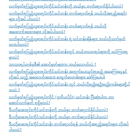
လက်မှတ်ရပြည်သူ့စာရင်းကိုင်သင်တန်းကို ဘယ်မှာ တက်ရောက်နိုင်ပါသလဲ?
လက်မှတ်ရပြည်သူ့စာရင်းကိုင်သင်တန်း တက်ရောက်ရန် ဘယ်လိုအရည်အချင်း
များ လိုအပ် ပါသလဲ?
လက်မှတ်ရပြည်သူ့စာရင်းကိုင်သင်တန်း တက်ရောက်ရန် ဘယ်လို
အထောက်အထားများ လိုအပ်ပါသလဲ?
လက်မှတ်ရပြည်သူ့စာရင်းကိုင်သင်တန်း ရဲ့သင်တန်းချိန်များ ဘယ်လိုသတ်မှတ်
ထားပါသလဲ?
လက်မှတ်ရပြည်သူ့စာရင်းကိုင်သင်တန်းတွင် ဘယ်ဘာသာရပ်များကို သင်ကြားရ
မှာလဲ?
ဘာသာရပ်တစ်ခုစီ၏ အောင်မှတ်များက ဘယ်လောက်လဲ ?
လက်မှတ်ရပြည်သူ့စာရင်းကိုင်သင်တန်း အတွက်ပေးသွင်းရမည့် အခကြေးငွေနှင့်
လိုအပ် သည့် အထောက်အထား စာရွက်စာတမ်းများ ဖော်ပြပေးပါ၊
လက်မှတ်ရပြည်သူ့စာရင်းကိုင်သင်တန်း တွင် ဘယ်လိုစည်းမျဉ်းစည်းကမ်းများရှိပါ
သလဲ ?
လက်မှတ်ရပြည်သူ့စာရင်းကိုင် (ဒုတိယပိုင်း) သင်တန်း ပြီးဆုံးပါက ဘာ
အောင်လက်မှတ် ရရှိမှာလဲ?
ဒီပလိုမာစာရင်းကိုင်သင်တန်းကို ဘယ်မှာ တက်ရောက်နိုင်ပါသလဲ?
ဒီပလိုမာစာရင်းကိုင်သင်တန်းကို ဘယ်မှာ တက်ရောက်နိုင်ပါသလဲ?
ဒီပလိုမာစာရင်းကိုင်သင်တန်း တက်ရောက်ရန် ဘယ်လိုအရည်အချင်းများ လိုအပ်
ပါသလဲ?