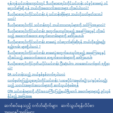
ရန်ကုန်သင်တန်းကျောင်းတွင် ဒီပလိုမာစာရင်းကိုင်သင်တန်း ဝင်ခွင့်စာမေးပွဲ ဝင်
ရောက်ဖြေဆို ရန် ဘယ်လိုအထောက်အထားများ လိုအပ်ပါသလဲ?
ဒီပလိုမာစာရင်းကိုင်သင်တန်း ရဲ့သင်တန်းချိန်များ ဘယ်လိုသတ်မှတ်ထားပါ
သလဲ?
ဒီပလိုမာစာရင်းကိုင် သင်တန်းတွင် ဘယ်ဘာသာရပ်များကို သင်ကြားရမှာလဲ?
ဒီပလိုမာစာရင်းကိုင်သင်တန်း အတွက်ပေးသွင်းရမည့် အခကြေးငွေနှင့် လိုအပ်
သည့် အထောက်အထား စာရွက်စာတမ်းများကို ဖော်ပြပေးပါ။
ဒီပလိုမာစာရင်းကိုင်သင်တန်း စာမေးပွဲ ဝင်ရောက်ဖြေဆိုရန် ဘယ်လိုစည်းမျဉ်း
စည်းကမ်း များရှိပါသလဲ ?
ဒီပလိုမာစာရင်းကိုင်သင်တန်း စာမေးပွဲအတွက်ပေးသွင်းရမည့် အခကြေးငွေနှင့်
လိုအပ်သည့် အထောက်အထား စာရွက်စာတမ်းများကို ဖော်ပြပေးပါ။
ဒီပလိုမာစာရင်းကိုင်ဒုတိယပိုင်းသင်တန်း ပြီးဆုံးပါက ဘာအောင်လက်မှတ် ရရှိမှာ
လဲ?
DA သင်တန်းသည် ဘယ်နှစ်နှစ်တက်ရပါသလဲ
လက်မှတ်ရပြည်သူ့စာရင်းကိုင်သင်တန်း (ပထမပိုင်း)အမှတ်စဉ်(၄၁)နှင့်စပ်လျဉ်း
သည့် သတင်းအချက်အလက်များကို ဆက်သွယ်စုံစမ်းရန်
CPA သင်တန်းများကို တိုင်းဒေသကြီး/ပြည်နယ်မြို့တော် အတော်များများ၌ ဖွင့်လှစ်
နိုင်မည့် အခြေအနေ
ဆက်စပ်နေသည့် ဝက်ဘ်ဆိုက်များ
ဆက်သွယ်ရန်လိပ်စာ
အမေးနှင့်အဖြေများ