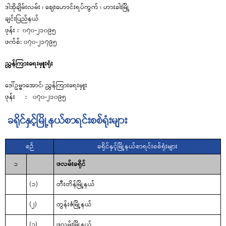
ဒါအိုချိမ်းလမ်း ၊ ဈေးဟောင်းရပ်ကွက် ၊ ဟားခါးမြို့
ချင်းပြည်နယ်
ဖုန်း : ၀၇၀-၂၁၀၉၅
ဖက်စ်: ၀၇၀-၂၁၇၉၅
ညွှန်ကြားရေးမှူးရုံး
ဒေါ်ဥမ္မာအောင်၊ ညွှန်ကြားရေးမှူး
ဖုန်း : ၀၇၀-၂၁၀၉၅
ခရိုင်နှင့်မြို့နယ်စာရင်းစစ်ရုံးများ
စဉ်
ခရိုင်နှင့်မြို့နယ်စာရင်းစစ်ရုံးများ
၁
ဖလမ်းခရိုင်
(၁)
တီးတိန်မြို့နယ်
(၂)
တွန်းဇံမြို့နယ်
(၃)
ဖလမ်းမြို့နယ်