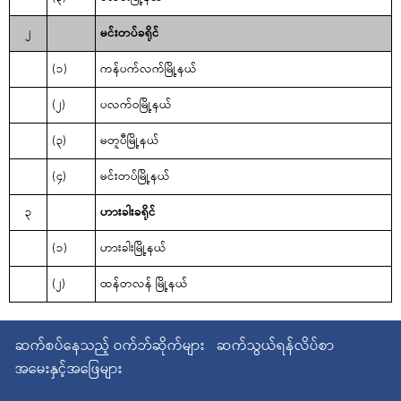
၂
မင်းတပ်ခရိုင်
(၁)
ကန်ပက်လက်မြို့နယ်
(၂)
ပလက်ဝမြို့နယ်
(၃)
မတူပီမြို့နယ်
(၄)
မင်းတပ်မြို့နယ်
၃
ဟားခါးခရိုင်
(၁)
ဟားခါးမြို့နယ်
(၂)
ထန်တလန် မြို့နယ်
ဆက်စပ်နေသည့် ဝက်ဘ်ဆိုက်များ
ဆက်သွယ်ရန်လိပ်စာ
အမေးနှင့်အဖြေများ