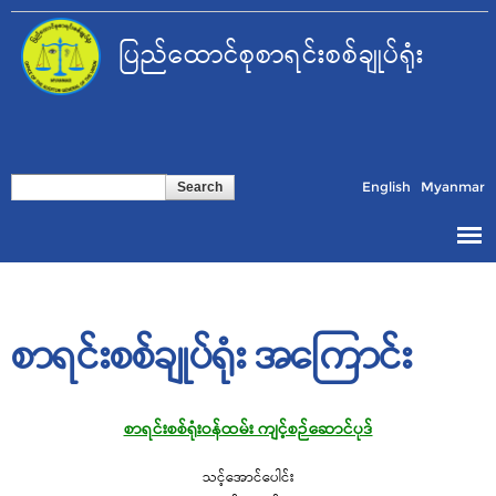
Skip to
main
ပြည်ထောင်စုစာရင်းစစ်ချုပ်ရုံး
content
Search form
Search
English
Myanmar
စာရင်းစစ်ချုပ်ရုံး အကြောင်း
စာရင်းစစ်ရုံးဝန်ထမ်း ကျင့်စဉ်ဆောင်ပုဒ်
သင့်အောင်ပေါင်း