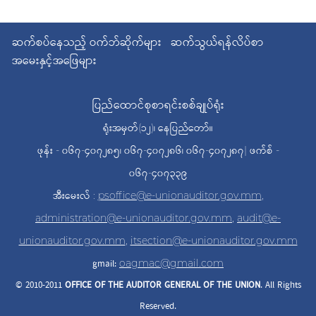
ဆက်စပ်နေသည့် ဝက်ဘ်ဆိုက်များ
ဆက်သွယ်ရန်လိပ်စာ
အမေးနှင့်အဖြေများ
ပြည်ထောင်စုစာရင်းစစ်ချုပ်ရုံး
ရုံးအမှတ်(၁၂)၊ နေပြည်တော်။
ဖုန်း - ၀၆၇-၄၀၇၂၈၅၊ ၀၆၇-၄၀၇၂၈၆၊ ၀၆၇-၄၀၇၂၈၇| ဖက်စ် -
၀၆၇-၄၀၇၃၃၉
အီးမေးလ် :
psoffice@e-unionauditor.gov.mm
,
administration@e-unionauditor.gov.mm
,
audit@e-
unionauditor.gov.mm
,
itsection@e-unionauditor.gov.mm
gmail:
oagmac@gmail.com
© 2010-2011
OFFICE OF THE AUDITOR
GENERAL OF THE UNION
. All Rights
Reserved.