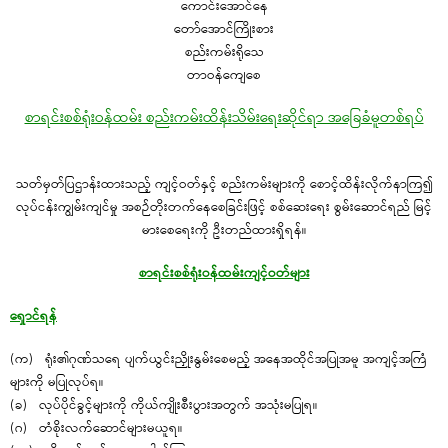
ကောင်းအောင်နေ
တော်အောင်ကြိုးစား
စည်းကမ်းရိုသေ
တာဝန်ကျေစေ
စာရင်းစစ်ရုံးဝန်ထမ်း စည်းကမ်းထိန်းသိမ်းရေးဆိုင်ရာ အခြေခံမူတစ်ရပ်
သတ်မှတ်ပြဌာန်းထားသည့် ကျင့်ဝတ်နှင့် စည်းကမ်းများကို စောင့်ထိန်းလိုက်နာကြ၍
လုပ်ငန်းကျွမ်းကျင်မှု အစဉ်တိုးတက်နေစေခြင်းဖြင့် စစ်ဆေးရေး စွမ်းဆောင်ရည် မြင့်
မားစေရေးကို ဦးတည်ထားရှိရန်။
စာရင်းစစ်ရုံးဝန်ထမ်းကျင့်ဝတ်များ
ရှောင်ရန်
(က) ရုံး၏ဂုဏ်သရေ ပျက်ယွင်းညှိုးနွမ်းစေမည့် အနေအထိုင်အပြုအမူ အကျင့်အကြံ
များကို မပြုလုပ်ရ။
(ခ) လုပ်ပိုင်ခွင့်များကို ကိုယ်ကျိုးစီးပွားအတွက် အသုံးမပြုရ။
(ဂ) တံစိုးလက်ဆောင်များမယူရ။