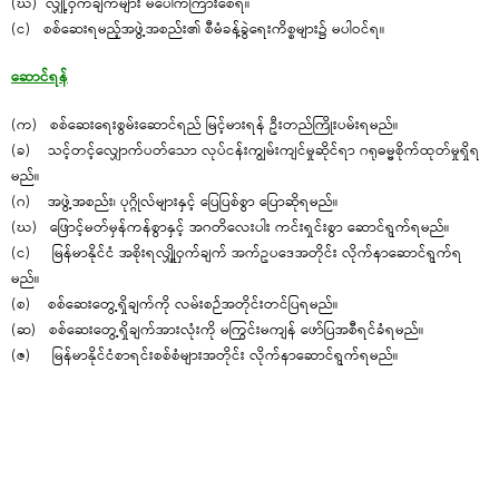
(ဃ) လျှို့ဝှက်ချက်များ မပေါက်ကြားစေရ။
(င) စစ်ဆေးရမည့်အဖွဲ့အစည်း၏ စီမံခန့်ခွဲရေးကိစ္စများ၌ မပါဝင်ရ။
ဆောင်ရန်
(က) စစ်ဆေးရေးစွမ်းဆောင်ရည် မြင့်မားရန် ဦးတည်ကြိုးပမ်းရမည်။
(ခ) သင့်တင့်လျှောက်ပတ်သော လုပ်ငန်းကျွမ်းကျင်မှုဆိုင်ရာ ဂရုဓမ္မစိုက်ထုတ်မှုရှိရ
မည်။
(ဂ) အဖွဲ့အစည်း၊ ပုဂ္ဂိုလ်များနှင့် ပြေပြစ်စွာ ပြောဆိုရမည်။
(ဃ) ဖြောင့်မတ်မှန်ကန်စွာနှင့် အဂတိလေးပါး ကင်းရှင်းစွာ ဆောင်ရွက်ရမည်။
(င) မြန်မာနိုင်ငံ အစိုးရလျှိုု့ဝှက်ချက် အက်ဥပဒေအတိုင်း လိုက်နာဆောင်ရွက်ရ
မည်။
(စ) စစ်ဆေးတွေ့ရှိချက်ကို လမ်းစဉ်အတိုင်းတင်ပြရမည်။
(ဆ) စစ်ဆေးတွေ့ရှိချက်အားလုံးကို မကြွင်းမကျန် ဖော်ပြအစီရင်ခံရမည်။
(ဇ) မြန်မာနိုင်ငံစာရင်းစစ်စံများအတိုင်း လိုက်နာဆောင်ရွက်ရမည်။