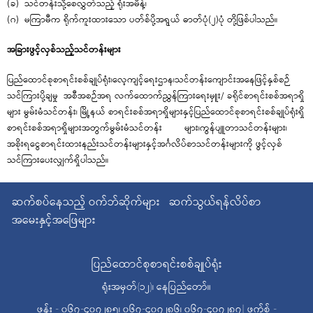
(ခ) သင်တန်းသို့စေလွှတ်သည့် ရုံးအမိန့်၊
(ဂ) မကြာမီက ရိုက်ကူးထားသော ပတ်စ်ပို့အရွယ် ဓာတ်ပုံ(၂)ပုံ တို့ဖြစ်ပါသည်။
အခြားဖွင့်လှစ်သည့်သင်တန်းများ
ပြည်ထောင်စုစာရင်းစစ်ချုပ်ရုံး၊လေ့ကျင့်ရေးဌာန၊သင်တန်းကျောင်းအနေဖြင့်နှစ်စဉ်
သင်ကြားပို့ချမှု အစီအစဉ်အရ လက်ထောက်ညွှန်ကြားရေးမှူး/ ခရိုင်စာရင်းစစ်အရာရှိ
များ မွမ်းမံသင်တန်း၊ မြို့နယ် စာရင်းစစ်အရာရှိများနှင့်ပြည်ထောင်စုစာရင်းစစ်ချုပ်ရုံးရှိ
စာရင်းစစ်အရာရှိများအတွက်မွမ်းမံသင်တန်း များ၊ကွန်ပျူတာသင်တန်းများ၊
အစိုးရငွေစာရင်းထားနည်းသင်တန်းများနှင့်အင်္ဂလိပ်စာသင်တန်းများကို ဖွင့်လှစ်
သင်ကြားပေးလျှက်ရှိပါသည်။
ဆက်စပ်နေသည့် ဝက်ဘ်ဆိုက်များ
ဆက်သွယ်ရန်လိပ်စာ
အမေးနှင့်အဖြေများ
ပြည်ထောင်စုစာရင်းစစ်ချုပ်ရုံး
ရုံးအမှတ်(၁၂)၊ နေပြည်တော်။
ဖုန်း - ၀၆၇-၄၀၇၂၈၅၊ ၀၆၇-၄၀၇၂၈၆၊ ၀၆၇-၄၀၇၂၈၇| ဖက်စ် -