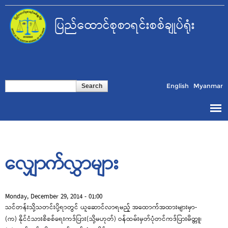
Skip to
main
ပြည်ထောင်စုစာရင်းစစ်ချုပ်ရုံး
content
Search form
Search
English
Myanmar
လျှောက်လွှာများ
Monday, December 29, 2014 - 01:00
သင်တန်းသို့သတင်းပို့ရာတွင် ယူဆောင်လာရမည့် အထောက်အထားများမှာ-
(က) နိုင်ငံသားစိစစ်ရေးကဒ်ပြား(သို့မဟုတ်) ဝန်ထမ်းမှတ်ပုံတင်ကဒ်ပြားမိတ္တူ၊