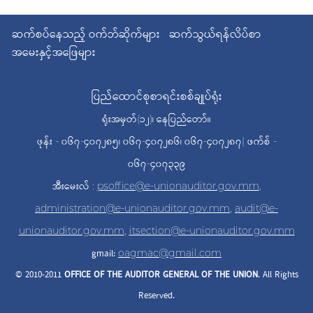
ဆက်စပ်နေသည့် ဝက်ဘ်ဆိုက်များ
ဆက်သွယ်ရန်လိပ်စာ
အမေးနှင့်အဖြေများ
ပြည်ထောင်စုစာရင်းစစ်ချုပ်ရုံး
ရုံးအမှတ်(၁၂)၊ နေပြည်တော်။
ဖုန်း - ၀၆၇-၄၀၇၂၈၅၊ ၀၆၇-၄၀၇၂၈၆၊ ၀၆၇-၄၀၇၂၈၇| ဖက်စ် -
၀၆၇-၄၀၇၃၃၉
အီးမေးလ် :
psoffice@e-unionauditor.gov.mm
,
administration@e-unionauditor.gov.mm
,
audit@e-
unionauditor.gov.mm
,
itsection@e-unionauditor.gov.mm
gmail:
oagmac@gmail.com
© 2010-2011
OFFICE OF THE AUDITOR
GENERAL OF THE UNION
. All Rights
Reserved.