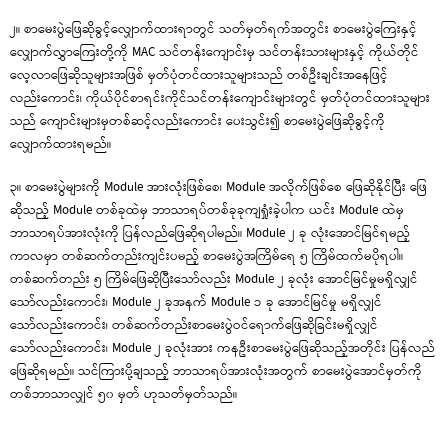
၂။ စာမေးပွဲဖြေဆိုခွင့်လျှောက်ထားရာတွင် သတ်မှတ်ရက်အတွင်း စာမေးပွဲကြေးနှင့်
လျှောက်လွှာကြေးတို့ကို MAC သင်တန်းကျောင်းမှ သင်တန်းသားများနှင့် ကိုယ်တိုင်
လေ့လာဖြေဆိုသူများအဖြစ် မှတ်ပုံတင်ထားသူများသည် တစ်ဦးချင်းအနေဖြင့်
လည်းကောင်း၊ ကိုယ်ပိုင်စာရင်းကိုင်သင်တန်းကျောင်းများတွင် မှတ်ပုံတင်ထားသူများ
သည် ကျောင်းများမှတစ်ဆင့်လည်းကောင်း ပေးသွင်း၍ စာမေးပွဲဖြေဆိုခွင့်ကို
လျှောက်ထားရမည်။
၃။ စာမေးပွဲများကို Module အားလုံးဖြစ်စေ၊ Module အလိုက်ဖြစ်စေ ဖြေဆိုနိုင်ပြီး ဖြေ
ဆိုသည့် Module တစ်ခုထဲမှ ဘာသာရပ်တစ်ခုခုကျရှုံးခဲ့ပါက ယင်း Module ထဲမှ
ဘာသာရပ်အားလုံးကို ပြန်လည်ဖြေဆိုရပါမည်။ Module ၂ ခု လုံးအောင်မြင်ရမည့်
ကာလမှာ တစ်ဆက်တည်းကျင်းပမည့် စာမေးပွဲအကြိမ်ရေ ၅ ကြိမ်ထက်မပိုရပါ။
တစ်ဆက်တည်း ၅ ကြိမ်ဖြေဆိုပြီးသော်လည်း Module ၂ ခုလုံး အောင်မြင်မှုမရှိလျှင်
သော်လည်းကောင်း၊ Module ၂ ခုအနက် Module ၁ ခု အောင်မြင်မှု မရှိလျှင်
သော်လည်းကောင်း၊ တစ်ဆက်တည်းစာမေးပွဲဝင်ရောက်ဖြေဆိုခြင်းမရှိလျှင်
သော်လည်းကောင်း၊ Module ၂ ခုလုံးအား ကနဦးစာမေးပွဲဖြေဆိုသည့်အတိုင်း ပြန်လည်
ဖြေဆိုရမည်။ သင်ကြားပို့ချသည့် ဘာသာရပ်အားလုံးအတွက် စာမေးပွဲအောင်မှတ်ကို
တစ်ဘာသာလျှင် ၅၀ မှတ် ဟုသတ်မှတ်သည်။