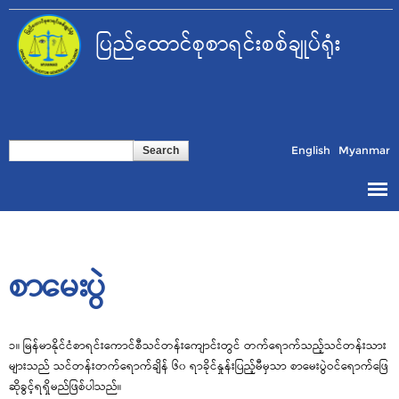
Skip to
main
ပြည်ထောင်စုစာရင်းစစ်ချုပ်ရုံး
content
Search form
Search
English
Myanmar
စာမေးပွဲ
၁။ မြန်မာနိုင်ငံစာရင်းကောင်စီသင်တန်းကျောင်းတွင် တက်ရောက်သည့်သင်တန်းသား
များသည် သင်တန်းတက်ရောက်ချိန် ၆၀ ရာခိုင်နှုန်းပြည့်မီမှသာ စာမေးပွဲဝင်ရောက်ဖြေ
ဆိုခွင့်ရရှိမည်ဖြစ်ပါသည်။