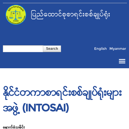
Skip to
main
ပြည်ထောင်စုစာရင်းစစ်ချုပ်ရုံး
content
Search form
Search
English
Myanmar
နိုင်ငံတကာစာရင်းစစ်ချုပ်ရုံးများ
အဖွဲ့ (INTOSAI)
နောက်ခံသမိုင်း