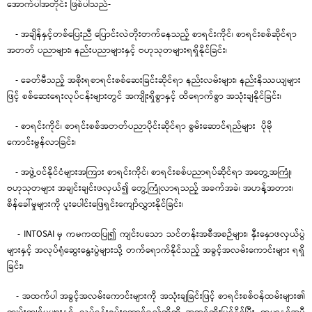
အောက်ပါအတိုင်း ဖြစ်ပါသည်-
- အချိန်နှင့်တစ်ပြေးညီ ပြောင်းလဲတိုးတက်နေသည့် စာရင်းကိုင်၊ စာရင်းစစ်ဆိုင်ရာ
အတတ် ပညာများ၊ နည်းပညာများနှင့် ဗဟုသုတများရရှိနိုင်ခြင်း၊
- ခေတ်မီသည့် အစိုးရစာရင်းစစ်ဆေးခြင်းဆိုင်ရာ နည်းလမ်းများ၊ နည်းနိဿယျများ
ဖြင့် စစ်ဆေးရေးလုပ်ငန်းများတွင် အကျိုးရှိစွာနှင့် ထိရောက်စွာ အသုံးချနိုင်ခြင်း၊
- စာရင်းကိုင်၊ စာရင်းစစ်အတတ်ပညာပိုင်းဆိုင်ရာ စွမ်းဆောင်ရည်များ ပိုမို
ကောင်းမွန်လာခြင်း၊
- အဖွဲ့ဝင်နိုင်ငံများအကြား စာရင်းကိုင်၊ စာရင်းစစ်ပညာရပ်ဆိုင်ရာ အတွေ့အကြုံ၊
ဗဟုသုတများ အချင်းချင်းဖလှယ်၍ တွေ့ကြုံလာရသည့် အခက်အခဲ၊ အဟန့်အတား၊
စိန်ခေါ်မှုများကို ပူးပေါင်းဖြေရှင်းကျော်လွှားနိုင်ခြင်း၊
- INTOSAI မှ ကမကထပြု၍ ကျင်းပသော သင်တန်းအစီအစဉ်များ၊ နှီးနှောဖလှယ်ပွဲ
များနှင့် အလုပ်ရုံဆွေးနွေးပွဲများသို့ တက်ရောက်နိုင်သည့် အခွင့်အလမ်းကောင်းများ ရရှိ
ခြင်း၊
- အထက်ပါ အခွင့်အလမ်းကောင်းများကို အသုံးချခြင်းဖြင့် စာရင်းစစ်ဝန်ထမ်းများ၏