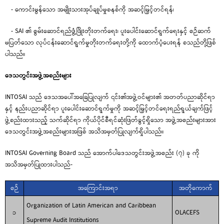
- ကောင်းမွန်သော အမျိုးသားအုပ်ချုပ်မှုစနစ်ကို အဆင့်မြှင့်တင်ရန်၊
- SAI ၏ စွမ်းဆောင်ရည်ဖွံ့ဖြိုးတိုးတက်ရေး၊ ပူးပေါင်းဆောင်ရွက်ရေးနှင့် စဉ်ဆက်
မပြတ်သော လုပ်ငန်းဆောင်ရွက်မှုတိုးတက်ရေးတို့ကို ထောက်ပံ့ပေးရန် စသည်တို့ဖြစ်
ပါသည်။
ဒေသတွင်းအဖွဲ့အစည်းများ
INTOSAI သည် ဒေသအပေါ်အခြေပြုလျက် ၎င်း၏အဖွဲ့ဝင်များ၏ အတတ်ပညာဆိုင်ရာ
နှင့် နည်းပညာဆိုင်ရာ ပူးပေါင်းဆောင်ရွက်မှုကို အဆင့်မြှင့်တင်ရေးရည်ရွယ်ချက်ဖြင့်
ဖွဲ့စည်းထားသည့် သက်ဆိုင်ရာ ကိုယ်ပိုင်စီရင်ဆုံးဖြတ်ခွင့်ရှိသော အဖွဲ့အစည်းများအား
ဒေသတွင်းအဖွဲ့အစည်းများအဖြစ် အသိအမှတ်ပြုလျက်ရှိပါသည်။
INTOSAI Governing Board သည် အောက်ပါဒေသတွင်းအဖွဲ့အစည်း (၇) ခု ကို
အသိအမှတ်ပြုထားပါသည်-
စဉ်
အကြောင်းအရာ
အတိုကောက်
Organization of Latin American and Caribbean
၁
OLACEFS
Supreme Audit Institutions