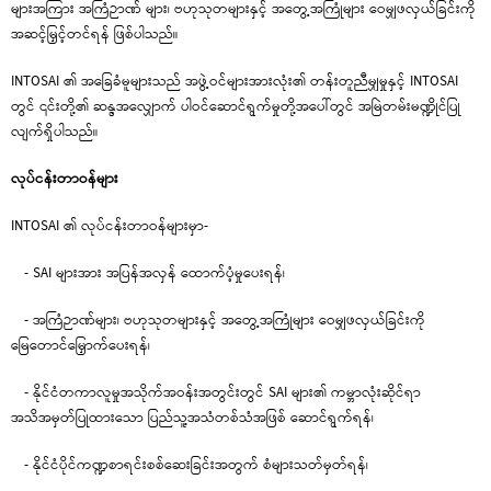
များအကြား အကြံဉာဏ် များ၊ ဗဟုသုတများနှင့် အတွေ့အကြုံများ ဝေမျှဖလှယ်ခြင်းကို
အဆင့်မြှင့်တင်ရန် ဖြစ်ပါသည်။
INTOSAI ၏ အခြေခံမူများသည် အဖွဲ့ဝင်များအားလုံး၏ တန်းတူညီမျှမှုနှင့် INTOSAI
တွင် ၎င်းတို့၏ ဆန္ဒအလျှောက် ပါဝင်ဆောင်ရွက်မှုတို့အပေါ်တွင် အမြဲတမ်းမဏ္ဍိုင်ပြု
လျက်ရှိပါသည်။
လုပ်ငန်းတာဝန်များ
INTOSAI ၏ လုပ်ငန်းတာဝန်များမှာ-
- SAI များအား အပြန်အလှန် ထောက်ပံ့မှုပေးရန်၊
- အကြံဉာဏ်များ၊ ဗဟုသုတများနှင့် အတွေ့အကြုံများ ဝေမျှဖလှယ်ခြင်းကို
မြေတောင်မြှောက်ပေးရန်၊
- နိုင်ငံတကာလူမှုအသိုက်အဝန်းအတွင်းတွင် SAI များ၏ ကမ္ဘာလုံးဆိုင်ရာ
အသိအမှတ်ပြုထားသော ပြည်သူ့အသံတစ်သံအဖြစ် ဆောင်ရွက်ရန်၊
- နိုင်ငံပိုင်ကဏ္ဍစာရင်းစစ်ဆေးခြင်းအတွက် စံများသတ်မှတ်ရန်၊