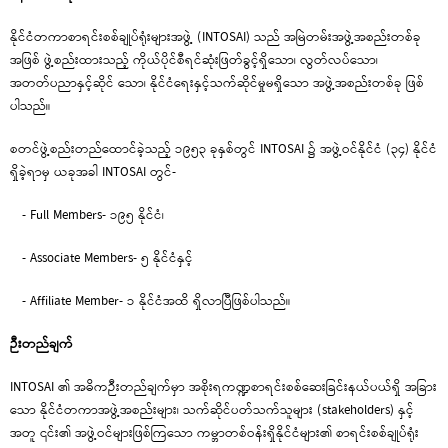
နိုင်ငံတကာစာရင်းစစ်ချုပ်ရုံးများအဖွဲ့ (INTOSAI) သည် အမြဲတမ်းအဖွဲ့အစည်းတစ်ခု
အဖြစ် ဖွဲ့စည်းထားသည့် ကိုယ်ပိုင်စီရင်ဆုံးဖြတ်ခွင့်ရှိသော၊ လွတ်လပ်သော၊
အတတ်ပညာနှင့်ဆိုင် သော၊ နိုင်ငံရေးနှင့်သက်ဆိုင်မှုမရှိသော အဖွဲ့အစည်းတစ်ခု ဖြစ်
ပါသည်။
စတင်ဖွဲ့စည်းတည်ထောင်ခဲ့သည့် ၁၉၅၃ ခုနှစ်တွင် INTOSAI ၌ အဖွဲ့ဝင်နိုင်ငံ (၃၄) နိုင်ငံ
ရှိခဲ့ရာမှ ယခုအခါ INTOSAI တွင်-
- Full Members- ၁၉၅ နိုင်ငံ၊
- Associate Members- ၅ နိုင်ငံနှင့်
- Affiliate Member- ၁ နိုင်ငံအထိ ရှိလာပြီဖြစ်ပါသည်။
ဉီးတည်ချက်
INTOSAI ၏ အဓိကဉီးတည်ချက်မှာ အစိုးရကဏ္ဍစာရင်းစစ်ဆေးခြင်းနယ်ပယ်ရှိ အခြား
သော နိုင်ငံတကာအဖွဲ့အစည်းများ၊ သက်ဆိုင်ပတ်သက်သူများ (stakeholders) နှင့်
အတူ ၎င်း၏ အဖွဲ့ဝင်များဖြစ်ကြသော ကမ္ဘာတစ်ဝန်းရှိနိုင်ငံများ၏ စာရင်းစစ်ချုပ်ရုံး