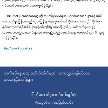
ကျွမ်းကျင်မှုများနှင့် လုပ်ငန်းစွမ်းဆောင်ရည်တို့ကို အဆင့်တိုးမြှင့်နိုင်ပြီး ကမ္ဘာနှင့်အမှီ
ရင်ဘောင်တန်းအောင် ဆောင်ရွက်နိုင်ခြင်း၊
- INTOSAI မှ ထုတ်ဝေသည့် သုံးလပတ်ဂျာနယ်များ၊ မဂ္ဂဇင်းစာစောင်များနှင့် အခါ
အားလျော်စွာဖြန့်ဝေသည့် ထုတ်ပြန်ချက်များမှတစ်ဆင့် နိုင်ငံတကာစာရင်းကိုင်စံများ၊
နိုင်ငံတကာစာရင်းစစ်စံများနှင့်စပ်လျဉ်း၍ အသစ်ပြဋ္ဌာန်းမှု၊ ပြောင်းလဲမှုများနှင့်
လတ်တလောပြဿနာရပ်များနှင့် စပ်လျဉ်းသည့် သတင်းအချက်အလက်များကို ရယူ
သိရှိနိုင်ခြင်း။
http://www.intosai.org
ဆက်စပ်နေသည့် ဝက်ဘ်ဆိုက်များ
ဆက်သွယ်ရန်လိပ်စာ
အမေးနှင့်အဖြေများ
ပြည်ထောင်စုစာရင်းစစ်ချုပ်ရုံး
ရုံးအမှတ်(၁၂)၊ နေပြည်တော်။