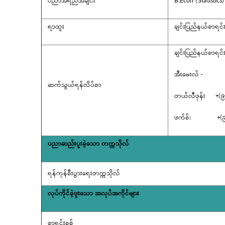
ပညာအရည်အချင်း
B.Econ (Statistics)
ရာထူး
ချင်းပြည်နယ်စာရင်းစ
ချင်းပြည်နယ်စာရင်းစစ်
အီးမေးလ် -
ဆက်သွယ်ရန်လိပ်စာ
တယ်လီဖုန်း +(
ဖက်စ်: +(၉
ပညာဆည်းပူးခဲ့သော
တက္ကသိုလ်
ရန်ကုန်စီးပွားရေးတက္ကသိုလ်
လုပ်ကိုင်ခဲ့ဖူးသော
အလုပ်အကိုင်များ
စာရင်းစစ်