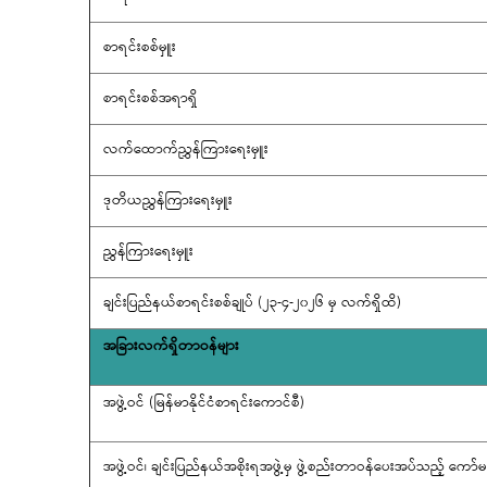
စာရင်းစစ်မှူး
စာရင်းစစ်အရာရှိ
လက်ထောက်ညွှန်ကြားရေးမှူး
ဒုတိယညွှန်ကြားရေးမှူး
ညွှန်ကြားရေးမှူး
ချင်းပြည်နယ်စာရင်းစစ်ချုပ် (၂၃-၄-၂၀၂၆ မှ လက်ရှိထိ)
အခြားလက်ရှိတာဝန်များ
အဖွဲ့ဝင် (မြန်မာနိုင်ငံစာရင်းကောင်စီ)
အဖွဲ့ဝင်၊ ချင်းပြည်နယ်အစိုးရအဖွဲ့မှ ဖွဲ့စည်းတာဝန်ပေးအပ်သည့် ကော်