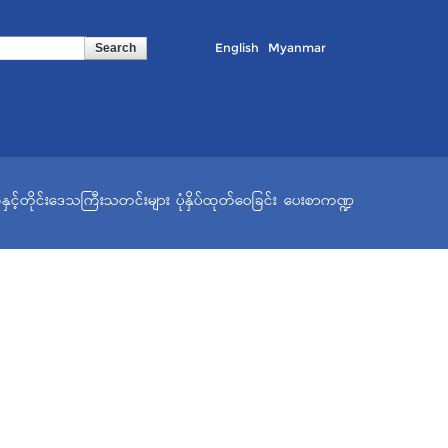
English
Myanmar
နှင့်တိုင်းဒေသကြီးသတင်းများ
ပုံနှိပ်ထုတ်ဝေခြင်း
ပေးစာကဏ္ဍ