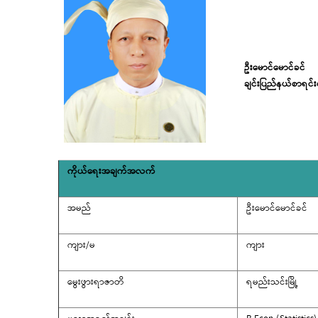
ဦးမောင်မောင်ခင်
ချင်းပြည်နယ်စာရင်းစ
ကိုယ်ရေးအချက်အလက်
အမည်
ဦးမောင်မောင်ခင်
ကျား/မ
ကျား
မွေးဖွားရာဇာတိ
ရမည်းသင်းမြို့