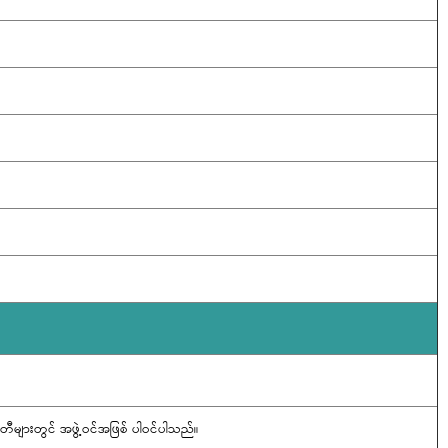
မတီများတွင် အဖွဲ့ဝင်အဖြစ် ပါဝင်ပါသည်။