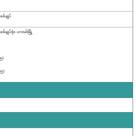
စ်ချုပ်
ချုပ်ရုံး၊ ဟားခါးမြို့
၉၅)
၅)