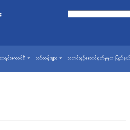
Skip to
main
း
Search form
Search
content
ငံစာရင်းကောင်စီ
သင်တန်းများ
သတင်းနှင့်ဆောင်ရွက်မှုများ
ပြည်နယ်