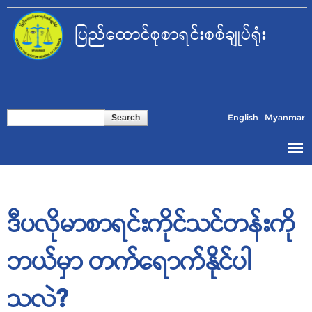
Skip to
main
ပြည်ထောင်စုစာရင်းစစ်ချုပ်ရုံး
content
Search form
Search
English
Myanmar
ဒီပလိုမာစာရင်းကိုင်သင်တန်းကို
ဘယ်မှာ တက်ရောက်နိုင်ပါ
သလဲ?