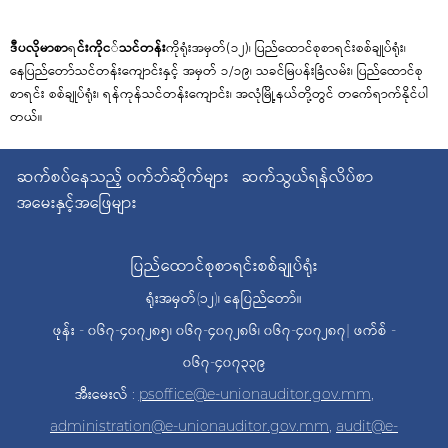
ဒီပလိုမာစာ
ရ
င်းကိုင
်
သင်တန်း
ကို
ရ
အမှတ်(၁၂)၊ ပြည်ထောင်စုစာ
ရ
င်းစစ်ချုပ်
ရ
ုံး၊
နေပြည်တော်သင်တန်
ကျောင်းနှင့် အမှတ် ၁/၁၉၊ သခင်မြပန်းခြံလမ်း၊ ပြည်ထောင်စု
စာ
ရ
င်း
စစ်ချုပ်
ရ
ုံး၊
ရ
န်ကုန်သင်တန်းကျောင်း၊ အလုံမြို့နယ်
တို့
တွင် တက်ေ
ရ
ာက်နိုင်ပါ
တယ်။
ဆက်စပ်နေသည့် ဝက်ဘ်ဆိုက်များ
ဆက်သွယ်ရန်လိပ်စာ
အမေးနှင့်အဖြေများ
ပြည်ထောင်စုစာရင်းစစ်ချုပ်ရုံး
ရုံးအမှတ်(၁၂)၊ နေပြည်တော်။
ဖုန်း - ၀၆၇-၄၀၇၂၈၅၊ ၀၆၇-၄၀၇၂၈၆၊ ၀၆၇-၄၀၇၂၈၇| ဖက်စ် -
၀၆၇-၄၀၇၃၃၉
အီးမေးလ် :
psoffice@e-unionauditor.gov.mm
,
administration@e-unionauditor.gov.mm
,
audit@e-