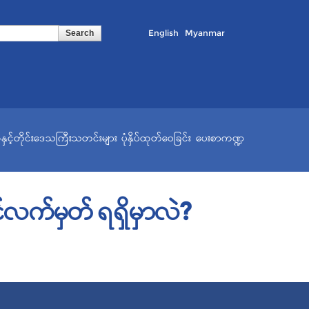
English
Myanmar
နှင့်တိုင်းဒေသကြီးသတင်းများ
ပုံနှိပ်ထုတ်ဝေခြင်း
ပေးစာကဏ္ဍ
င်လက်မှတ် ရရှိမှာလဲ?