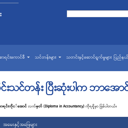
Skip to
main
း
Search form
Search
content
ငံစာရင်းကောင်စီ
သင်တန်းများ
သတင်းနှင့်ဆောင်ရွက်မှုများ
ပြည်နယ်
ိုင်းသင်တန်း ပြီးဆုံးပါက ဘာအော
စာရင်းကိုင
်
အောင်
လက်
မှတ် (Diploma in Accountancy)
က
ရရ
ှိမှာ
ဖြစ်ပါတယ်။
အမေးနှင့်အဖြေများ