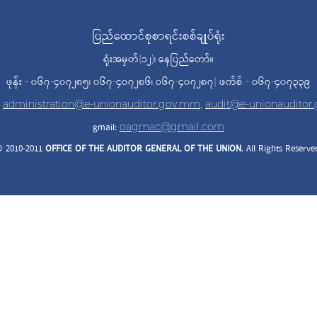
ပြည်ထောင်စုစာရင်းစစ်ချုပ်ရုံး
ရုံးအမှတ်(၁၂)၊ နေပြည်တော်။
ဖုန်း - ၀၆၇-၄၀၇၂၈၅၊ ၀၆၇-၄၀၇၂၈၆၊ ၀၆၇-၄၀၇၂၈၇| ဖက်စ် - ၀၆၇-၄၀၇၃၃၉
,
administration@e-unionauditor.gov.mm
,
audit@e-unionauditor
gmail:
oagmac@gmail.com
 2010-2011
OFFICE OF THE AUDITOR
GENERAL OF THE UNION
. All Rights Reserve