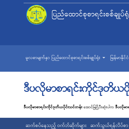
ပြည်ထောင်စုစာရင်းစစ်ချုပ်ရုံ
မူလစာမျက်နှာ
ပြည်ထောင်စုစာရင်းစစ်ချုပ်ရုံး
မြန်မာနိုင်
ဒီပလိုမာစာရင်းကိုင်ဒုတိယပ
ဒီပလိုမာစာရင်းကိုင်ဒုတိယပိုင်းသင်တန်း
အောင်မြင်
ပီး
ဆုံးပါက
ဒီပလိုမာ
ဆက်စပ်နေသည့် ဝက်ဘ်ဆိုက်များ
ဆက်သွယ်ရန်လိပ်စာ