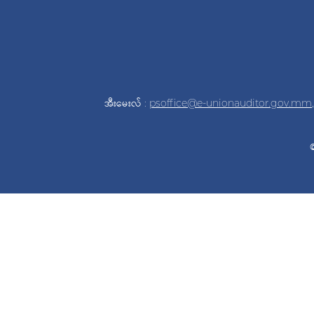
အီးမေးလ် :
psoffice@e-unionauditor.gov.mm
©