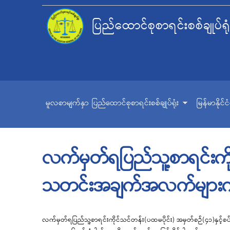
ပြည်ထောင်စုစာရင်းစစ်ချုပ်ရုံ
မူလစာမျက်နှာ
ပြည်ထောင်စုစာရင်းစစ်ချုပ်ရုံး
မြန်မာနိုင်
လက်မှတ်ရပြည်သူ့စာရင်းကိုင
သတင်းအချက်အလက်များကို
လက်မှတ်ရပြည်သူ့စာရင်းကိုင်သင်တန်း(ပထမပိုင်း) အမှတ်စဉ်(၄၁)နှင့်စ