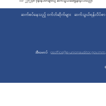
၀၁- ၂၂၇၂၄၆ ဖုန်းနံပါတ်များသို့ ဆက်သွယ်မေးမြန်းနိုင်ပါသည်။
ဆက်စပ်နေသည့် ဝက်ဘ်ဆိုက်များ
ဆက်သွယ်ရန်လိပ်စာ
အီးမေးလ် :
psoffice@e-unionauditor.gov.mm
©