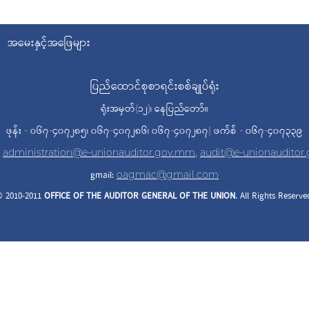
အမေးနှင့်အဖြေများ
ပြည်ထောင်စုစာရင်းစစ်ချုပ်ရုံး
ရုံးအမှတ်(၁၂)၊ နေပြည်တော်။
ဖုန်း - ၀၆၇-၄၀၇၂၈၅၊ ၀၆၇-၄၀၇၂၈၆၊ ၀၆၇-၄၀၇၂၈၇| ဖက်စ် - ၀၆၇-၄၀၇၃၃၉
,
administration@e-unionauditor.gov.mm
,
audit@e-unionauditor
gmail:
oagmac@gmail.com
 2010-2011
OFFICE OF THE AUDITOR
GENERAL OF THE UNION
. All Rights Reserve