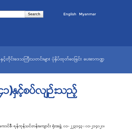
English
Myanmar
နှင့်တိုင်းဒေသကြီးသတင်းများ
ပုံနှိပ်ထုတ်ဝေခြင်း
ပေးစာကဏ္ဍ
)နှင့်စပ်လျဉ်းသည့်
ာင်စီ၊ ရန်ကုန်သင်တန်းကျောင်း ရုံးအဖွဲ့ ၀၁- ၂၂၃၁၄၃ ၊ ၀၁-၂၁၄၀၂၀၊