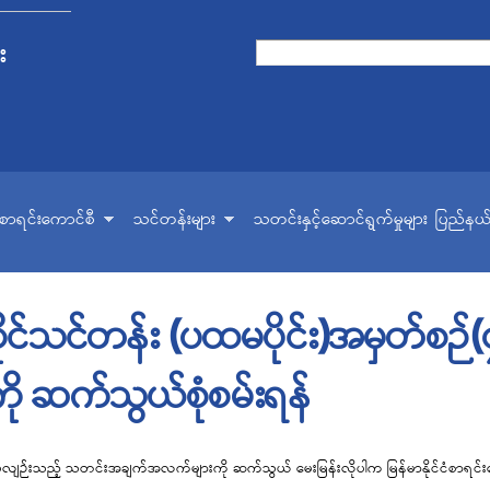
Skip to
main
း
Search form
Search
content
ငံစာရင်းကောင်စီ
သင်တန်းများ
သတင်းနှင့်ဆောင်ရွက်မှုများ
ပြည်နယ်
်သင်တန်း (ပထမပိုင်း)အမှတ်စဉ်(၄၁
 ဆက်သွယ်စုံစမ်းရန်
ပ်လျဉ်းသည့် သတင်းအချက်အလက်များကို ဆက်သွယ် မေးမြန်းလိုပါက မြန်မာနိုင်ငံစာရင်းကေ