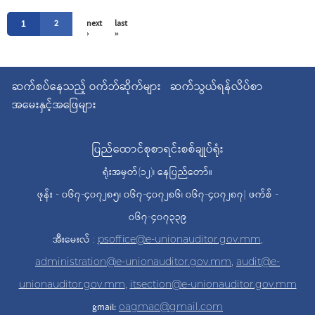
Pages
2
next
last
1
›
»
ဆက်စပ်နေသည့် ဝက်ဘ်ဆိုက်များ
ဆက်သွယ်ရန်လိပ်စာ
အမေးနှင့်အဖြေများ
ပြည်ထောင်စုစာရင်းစစ်ချုပ်ရုံး
ရုံးအမှတ်(၁၂)၊ နေပြည်တော်။
ဖုန်း - ၀၆၇-၄၀၇၂၈၅၊ ၀၆၇-၄၀၇၂၈၆၊ ၀၆၇-၄၀၇၂၈၇| ဖက်စ် -
၀၆၇-၄၀၇၃၃၉
အီးမေးလ် :
psoffice@e-unionauditor.gov.mm
,
administration@e-unionauditor.gov.mm
,
audit@e-
unionauditor.gov.mm
,
itsection@e-unionauditor.gov.mm
gmail:
oagmac@gmail.com