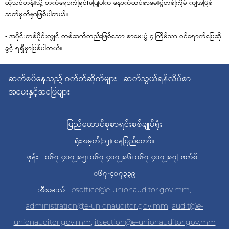
ထိုသင်တန်းသို့ တက်ရောက်ခြင်းမပြုပါက နောက်ထပ်စာမေးပွဲတစ်ကြိမ် ကျအဖြစ်
သတ်မှတ်မှာဖြစ်ပါတယ်။
- အပိုင်းတစ်ပိုင်းလျှင် တစ်ဆက်တည်းဖြစ်သော စာမေးပွဲ ၄ ကြိမ်သာ ဝင်ရောက်ဖြေဆို
ခွင့် ရရှိမှာဖြစ်ပါတယ်။
ဆက်စပ်နေသည့် ဝက်ဘ်ဆိုက်များ
ဆက်သွယ်ရန်လိပ်စာ
အမေးနှင့်အဖြေများ
ပြည်ထောင်စုစာရင်းစစ်ချုပ်ရုံး
ရုံးအမှတ်(၁၂)၊ နေပြည်တော်။
ဖုန်း - ၀၆၇-၄၀၇၂၈၅၊ ၀၆၇-၄၀၇၂၈၆၊ ၀၆၇-၄၀၇၂၈၇| ဖက်စ် -
၀၆၇-၄၀၇၃၃၉
အီးမေးလ် :
psoffice@e-unionauditor.gov.mm
,
administration@e-unionauditor.gov.mm
,
audit@e-
unionauditor.gov.mm
,
itsection@e-unionauditor.gov.mm