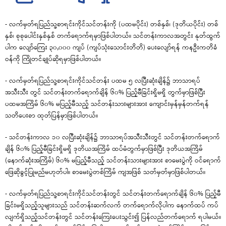
- လက်မှတ်ရပြည်သူ့စာရင်းကိုင်သင်တန်းကို (ပထမပိုင်း) တစ်နှစ်၊ (ဒုတိယပိုင်း) တစ်
နှစ်၊ စုစုပေါင်းနှစ်နှစ် တက်ရောက်ရမှာဖြစ်ပါတယ်။ သင်တန်းကာလအတွင်း နုတ်ထွက်
ပါက လျော်ကြေး ၃၀,၀၀၀ ကျပ် (ကျပ်သုံးသောင်းတိတိ) ပေးလျော်ရန် ကနဦးကတိခံ
ဝန်ကို ကြိုတင်ချုပ်ဆိုရမှာဖြစ်ပါတယ်။
- လက်မှတ်ရပြည်သူ့စာရင်းကိုင်သင်တန်း ပထမ ၅ လပြီးဆုံးချိန်၌ ဘာသာရပ်
အသီးသီး တွင် သင်တန်းတက်ရောက်ချိန် ၆၀% ပြည့်မီခြင်းရှိမရှိ တွက်မှာဖြစ်ပြီး
ပထမအကြိမ် ၆၀% မပြည့်မီသည့် သင်တန်းသားများအား ကျောင်းမှန်မှန်တက်ရန်
သတိပေးစာ ထုတ်ပြန်မှာဖြစ်ပါတယ်။
- သင်တန်းကာလ ၁၀ လပြီးဆုံးချိန်၌ ဘာသာရပ်အသီးသီးတွင် သင်တန်းတက်ရောက်
ချိန် ၆၀% ပြည့်မီခြင်းရှိမရှိ ဒုတိယအကြိမ် ထပ်မံတွက်မှာဖြစ်ပြီး ဒုတိယအကြိမ်
(နောက်ဆုံးအကြိမ်) ၆၀% မပြည့်မီသည့် သင်တန်းသားများအား စာမေးပွဲကို ဝင်ရောက်
ဖြေဆိုခွင့်ပြုမည်မဟုတ်ပါ။ စာမေးပွဲတစ်ကြိမ် ကျအဖြစ် သတ်မှတ်မှာဖြစ်ပါတယ်။
- လက်မှတ်ရပြည်သူ့စာရင်းကိုင်သင်တန်းတွင် သင်တန်းတက်ရောက်ချိန် ၆၀% ပြည့်မီ
ခြင်းမရှိသည့်သူများသည် သင်တန်းဆက်လက် တက်ရောက်လိုပါက နောက်ထပ် ကပ်
လျက်ရှိသည့်သင်တန်းတွင် သင်တန်းကြေးပေးသွင်း၍ ပြန်လည်တက်ရောက် ရပါမယ်။