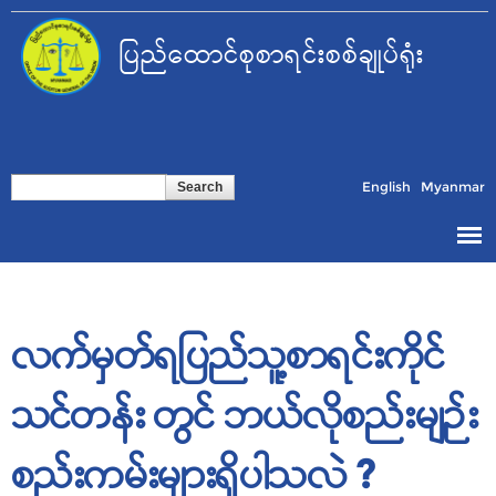
Skip to
main
ပြည်ထောင်စုစာရင်းစစ်ချုပ်ရုံး
content
Search form
Search
English
Myanmar
လက်မှတ်ရပြည်သူ့စာရင်းကိုင်
သင်တန်း တွင် ဘယ်လိုစည်းမျဉ်း
စည်းကမ်းများရှိပါသလဲ ?