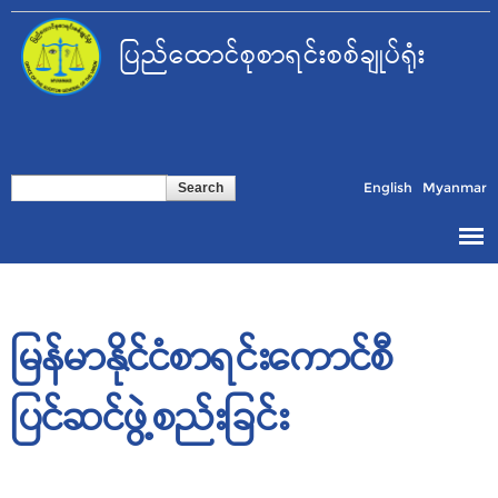
Skip to
main
ပြည်ထောင်စုစာရင်းစစ်ချုပ်ရုံး
content
Search form
Search
English
Myanmar
မြန်မာနိုင်ငံစာရင်းကောင်စီ
ပြင်ဆင်ဖွဲ့စည်းခြင်း