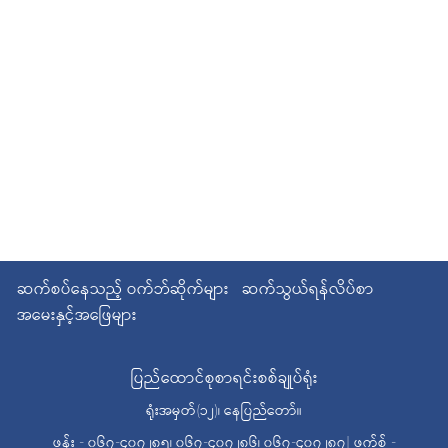
ဆက်စပ်နေသည့် ဝက်ဘ်ဆိုက်များ
ဆက်သွယ်ရန်လိပ်စာ
အမေးနှင့်အဖြေများ
ပြည်ထောင်စုစာရင်းစစ်ချုပ်ရုံး
ရုံးအမှတ်(၁၂)၊ နေပြည်တော်။
ဖုန်း - ၀၆၇-၄၀၇၂၈၅၊ ၀၆၇-၄၀၇၂၈၆၊ ၀၆၇-၄၀၇၂၈၇| ဖက်စ် -