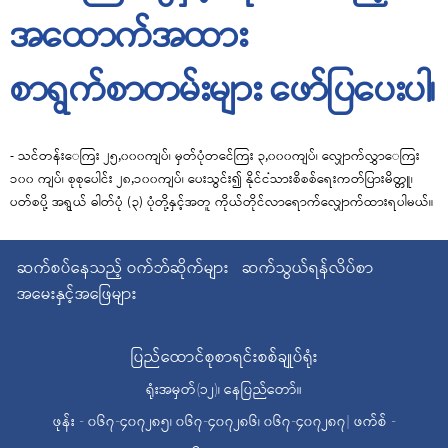
အထောက်အထား
စာရွက်စာတမ်းများ ဖော်ပြပေးပါ၊
-
သင်တန်းေ
ကြ
း ၂
၅,၀၀၀
ကျပ်၊ မှတ်ပုံတင်ေ
ကြ
း
၃
,
၀၀၀
ကျပ်၊ လျှောက်လွှာေ
ကြ
၁
၀၀
ကျပ်၊ စုစုပေါင်း ၂၈
,
၁
၀၀
ကျပ်၊ ပေးသွင်း၍ နိုင်င
သားစိစစ်ရေးကတ်ပြားမိတ္တူ
၊
ပတ်စပို
့
အရွယ် ဓါတ်ပုံ (၃) ပုံတို့နှင့်အတူ ကိုယ်တိုင်လာရောက်လျှောက်ထား
ရပါမယ်။
ဆက်စပ်နေသည့် ဝက်ဘ်ဆိုက်များ
ဆက်သွယ်ရန်လိပ်စာ
အမေးနှင့်အဖြေများ
ပြည်ထောင်စုစာရင်းစစ်ချုပ်ရုံး
ရုံးအမှတ်(၁၂)၊ နေပြည်တော်။
ဖုန်း - ၀၆၇-၄၀၇၂၈၅၊ ၀၆၇-၄၀၇၂၈၆၊ ၀၆၇-၄၀၇၂၈၇| ဖက်စ် -