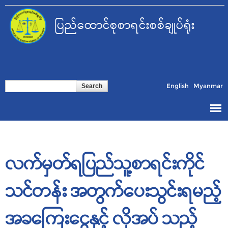
Skip to
main
ပြည်ထောင်စုစာရင်းစစ်ချုပ်ရုံး
content
Search form
Search
English
Myanmar
လက်မှတ်ရပြည်သူ့စာရင်းကိုင်
သင်တန်း အတွက်ပေးသွင်းရမည့်
အခကြေးငွေနှင့် လိုအပ် သည့်