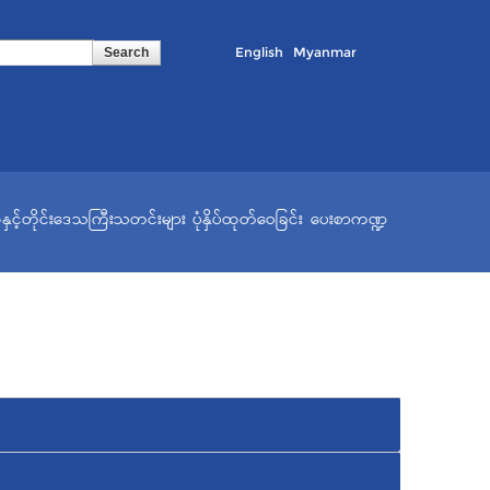
English
Myanmar
နှင့်တိုင်းဒေသကြီးသတင်းများ
ပုံနှိပ်ထုတ်ဝေခြင်း
ပေးစာကဏ္ဍ