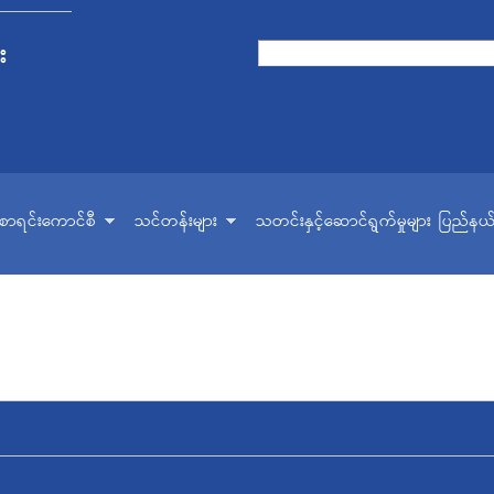
Skip to
main
း
Search form
Search
content
ငံစာရင်းကောင်စီ
သင်တန်းများ
သတင်းနှင့်ဆောင်ရွက်မှုများ
ပြည်နယ်