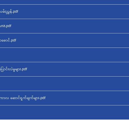
်းညွှန်.pdf
nit.pdf
စောင်.pdf
ာင်းလဲမှုများ.pdf
တာကာလ ဆောင်ရွက်ချက်များ.pdf