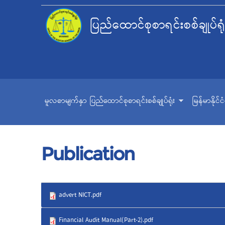
ပြည်ထောင်စုစာရင်းစစ်ချုပ်ရုံ
မူလစာမျက်နှာ
ပြည်ထောင်စုစာရင်းစစ်ချုပ်ရုံး
မြန်မာနိုင်
Publication
advert NICT.pdf
Financial Audit Manual(Part-2).pdf