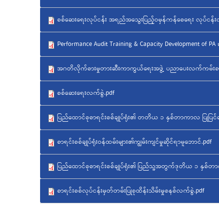
စစ်ဆေးရေးလုပ်ငန်း အရည်အသွေးပြည့်ဝမှန်ကန်စေရေး လုပ်ငန်းလမ
Performance Audit Training & Capacity Development of PA u
အဂတိလိုက်စားမှုတားဆီးကာကွယ်ရေးအဖွဲ့ ပညာပေးလက်ကမ်းစာ
စစ်ဆေးရေးလက်စွဲ.pdf
ပြည်ထောင်စုစာရင်းစစ်ချုပ်ရုံး၏ တတိယ ၁ နှစ်တာကာလ ပြုပြင်ပြေ
စာရင်းစစ်ချုပ်ရုံးဝန်ထမ်းများ၏ကျွမ်းကျင်မှုဆိုင်ရာမူဘောင်.pdf
ပြည်ထောင်စုစာရင်းစစ်ချုပ်ရုံး၏ ပြည်သူ့အတွက်ဒုတိယ ၁ နှစ်
စာရင်းစစ်လုပ်ငန်းမှတ်တမ်းပြုစုထိန်းသိမ်းမှုစနစ်လက်စွဲ.pdf