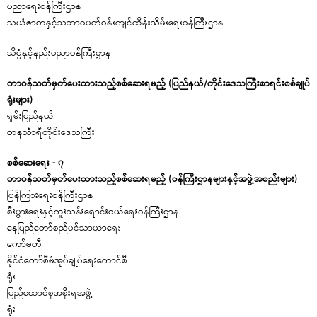
ပညာရေးဝန်ကြီးဌာန
သယံဇာတနှင့်သဘာဝပတ်ဝန်းကျင်ထိန်းသိမ်းရေးဝန်ကြီးဌာန
သိပ္ပံနှင့်နည်းပညာဝန်ကြီးဌာန
တာဝန်သတ်မှတ်ပေးထားသည့်စစ်ဆေးရမည့် (ပြည်နယ်/တိုင်းဒေသကြီးစာရင်းစစ်ချုပ်
ရုံးများ)
ရှမ်းပြည်နယ်
တနင်္သာရီတိုင်းဒေသကြီး
စစ်ဆေးရေး - ၇
တာဝန်သတ်မှတ်ပေးထားသည့်စစ်ဆေးရမည့် (ဝန်ကြီးဌာနများနှင့်အဖွဲ့အစည်းများ)
ပြန်ကြားရေးဝန်ကြီးဌာန
စီးပွားရေးနှင့်ကူးသန်းရောင်းဝယ်ရေးဝန်ကြီးဌာန
နေပြည်တော်စည်ပင်သာယာရေး
ကေ
နိုင်ငံတော်စီမံအုပ်ချုပ်ရေးကောင်စီ
ရ
ပြည်ထောင်စုအစိုးရအဖွဲ့
ရ