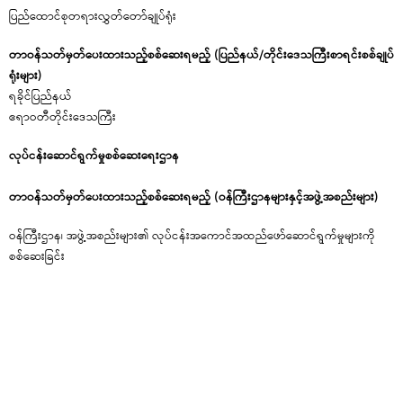
ပြည်ထောင်စုတရားလွှတ်တော်ချုပ်ရုံး
တာဝန်သတ်မှတ်ပေးထားသည့်စစ်ဆေးရမည့် (ပြည်နယ်/တိုင်းဒေသကြီးစာရင်းစစ်ချုပ်
ရုံးများ)
ရခိုင်ပြည်နယ်
ဧရာဝတီတိုင်းဒေသကြီး
လုပ်ငန်းဆောင်ရွက်မှုစစ်ဆေးရေးဌာန
တာဝန်သတ်မှတ်ပေးထားသည့်စစ်ဆေးရမည့် (ဝန်ကြီးဌာနများနှင့်အဖွဲ့အစည်းများ)
ဝန်ကြီးဌာန၊ အဖွဲ့အစည်းများ၏ လုပ်ငန်းအကောင်အထည်ဖော်ဆောင်ရွက်မှုများကို
စစ်ဆေးခြင်း