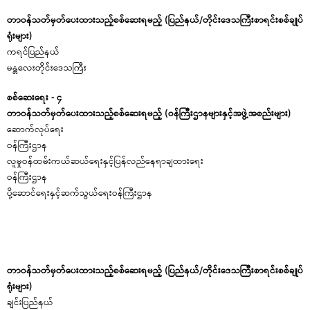
တာဝန်သတ်မှတ်ပေးထားသည့်စစ်ဆေးရမည့် (ပြည်နယ်/တိုင်းဒေသကြီးစာရင်းစစ်ချုပ်
ရုံးများ)
ကရင်ပြည်နယ်
မန္တလေးတိုင်းဒေသကြီး
စစ်ဆေးရေး - ၄
တာဝန်သတ်မှတ်ပေးထားသည့်စစ်ဆေးရမည့် (ဝန်ကြီးဌာနများနှင့်အဖွဲ့အစည်းများ)
ဆောက်လုပ်ရေး
ဝန်
လူမှုဝန်ထမ်းကယ်ဆယ်ရေးနှင့်ပြန်လည်နေရာချထားရေး
ဝန်ကြ
ပို့ဆောင်ရေးနှင့်ဆက်သွယ်ရေးဝန်ကြီးဌာန
တာဝန်သတ်မှတ်ပေးထားသည့်စစ်ဆေးရမည့် (ပြည်နယ်/တိုင်းဒေသကြီးစာရင်းစစ်ချုပ်
ရုံးများ)
ချင်းပြည်နယ်