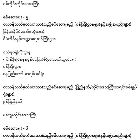
စစ်ကိုင်းတိုင်းဒေသကြီး
စစ်ဆေးရေး - ၅
တာဝန်သတ်မှတ်ပေးထားသည့်စစ်ဆေးရမည့် (ဝန်ကြီးဌာနများနှင့်အဖွဲ့အစည်းများ)
မြန်မာနိုင်ငံတော်ဗဟိုဘဏ်
စီမံကိန်းနှင့်ဘဏ္ဍာရေးဝန်ကြီးဌာန
စက်မှုဝန်ကြီးဌာန
ရင်းနှီးမြှုပ်နှံမှုနှင့်နိုင်ငံခြားစီးပွားဆက်သွယ်ရေး
ဝန်က
နေပြည်တော် စာရင်းစစ်ရုံး
တာဝန်သတ်မှတ်ပေးထားသည့်စစ်ဆေးရမည့် (ပြည်နယ်/တိုင်းဒေသကြီးစာရင်းစစ်ချုပ်
ရုံးများ)
မွန်ပြည်နယ်
မကွေးတိုင်းဒေသကြီး
စစ်ဆေးရေး - ၆
တာဝန်သတ်မှတ်ပေးထားသည့်စစ်ဆေးရမည့် (ဝန်ကြီးဌာနများနှင့်အဖွဲ့အစည်းများ)