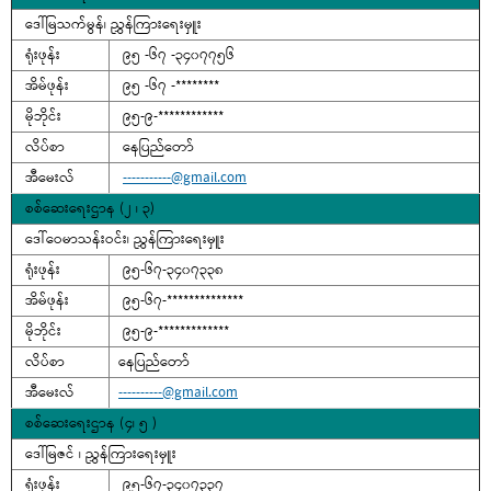
ဒေါ်မြသက်မွန်၊ ညွှန်ကြားရေးမှူး
ရုံးဖုန်း
၉၅ -၆၇ -၃၄၀၇၇၅၆
အိမ်ဖုန်း
၉၅ -၆၇ -********
မိုဘိုင်း
၉၅-၉-************
လိပ်စာ
နေပြည်တော်
အီမေးလ်
-----------@gmail.com
စစ်ဆေးရေးဌာန (၂ ၊ ၃)
ဒေါ်ဝေမာသန်းဝင်း၊ ညွှန်ကြားရေးမှူး
ရုံးဖုန်း
၉၅-၆၇-၃၄၀၇၃၃၈
အိမ်ဖုန်း
၉၅-၆၇-**************
မိုဘိုင်း
၉၅-၉-*************
လိပ်စာ
နေပြည်တော်
အီမေးလ်
----------@gmail.com
စစ်ဆေးရေးဌာန (၄၊ ၅ )
ဒေါ်မြဇင် ၊ ညွှန်ကြားရေးမှူး
ရုံးဖုန်း
၉၅-၆၇-၃၄၀၇၃၃၇