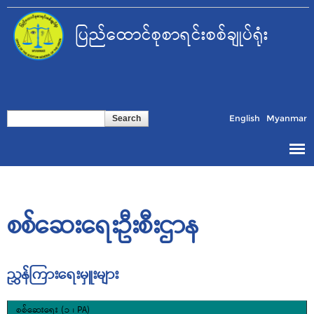
Skip to
main
ပြည်ထောင်စုစာရင်းစစ်ချုပ်ရုံး
content
Search form
Search
English
Myanmar
စစ်ဆေးရေးဦးစီးဌာန
ညွှန်ကြားရေးမှူးများ
စစ်ဆေးရေး (၁ ၊ PA)