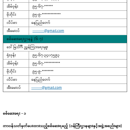
အိမ်ဖုန်း
၉၅-၆၇-******
မိုဘိုင်း
၉၅-၉-*************
လိပ်စာ
နေပြည်တော်
အီမေးလ်
----------@gmail.com
စစ်ဆေးရေးဌာနခွဲ (၆၊ ၇)
ဒေါ် မြသိင်္ဂီ၊ ညွှန်ကြားရေးမှူး
ရုံးဖုန်း
၉၅-၆၇-၃၄၀၇၅၉၃
အိမ်ဖုန်း
၉၅-၆၇-***********
မိုဘိုင်း
၉၅-၉-********
လိပ်စာ
နေပြည်တော်
အီးမေးလ်
---------@gmail.com
စစ်ဆေးရေး - ၁
တာဝန်သတ်မှတ်ပေးထားသည့်စစ်ဆေးရမည့် (ဝန်ကြီးဌာနများနှင့်အဖွဲ့အစည်းများ)