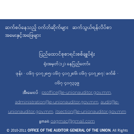
ဆက်စပ်နေသည့် ဝက်ဘ်ဆိုက်များ
ဆက်သွယ်ရန်လိပ်စာ
အမေးနှင့်အဖြေများ
ပြည်ထောင်စုစာရင်းစစ်ချုပ်ရုံး
ရုံးအမှတ်(၁၂)၊ နေပြည်တော်။
ဖုန်း - ၀၆၇-၄၀၇၂၈၅၊ ၀၆၇-၄၀၇၂၈၆၊ ၀၆၇-၄၀၇၂၈၇| ဖက်စ် -
၀၆၇-၄၀၇၃၃၉
အီးမေးလ် :
psoffice@e-unionauditor.gov.mm
,
administration@e-unionauditor.gov.mm
,
audit@e-
unionauditor.gov.mm
,
itsection@e-unionauditor.gov.mm
gmail:
oagmac@gmail.com
© 2010-2011
OFFICE OF THE AUDITOR
GENERAL OF THE UNION
. All Rights