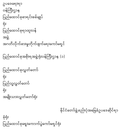
ဥပဒေရေးရာ
ဝန်
ပြည်ထောင်စုစာရင်းစစ်ချုပ်
ရ
ပြည်ထောင်စုရာထူးဝန်
အ
အဂတိလိုက်စားမှုတိုက်ဖျက်ရေးကော်မရှင်
ပြည်ထောင်စုအစိုးရအဖွဲ့ရုံးဝန်ကြီးဌာန (၁)
ပြည်ထောင်စုလွှတ်တော်
ရ
ပြည်သူ့လွှတ်တော်
ရ
အမျိုးသားလွှတ်တော်ရုံး
နိုင်ငံတော်ဖွဲ့စည်းပုံအခြေခံဥပဒေဆိုင်ရာ
ခုံ
ပြည်ထောင်စုရွေးကောက်ပွဲကော်မရှင်ရုံး