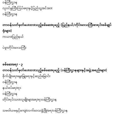
ဝန်က
လူဝင်မှုကြီးကြပ်ရေးနှင့်ပြည်သူ့အင်အား
ဝန်ကြ
တာဝန်သတ်မှတ်ပေးထားသည့်စစ်ဆေးရမည့် (ပြည်နယ်/တိုင်းဒေသကြီးစာရင်းစစ်ချုပ်
ရုံးများ)
ကယားပြည်နယ်
ပဲခူးတိုင်းဒေသကြီး
စစ်ဆေးရေး - ၃
တာဝန်သတ်မှတ်ပေးထားသည့်စစ်ဆေးရမည့် (ဝန်ကြီးဌာနများနှင့်အဖွဲ့အစည်းများ)
စိုက်ပျိုးရေးမွေးမြူရေးနှင့်ဆည်မြောင်း
ဝန်က
နယ်စပ်ရေးရာ
ဝန်
တိုင်းရင်းသားလူမျိုးများရေးရာဝန်ကြီးဌာန
သမဝါယမနှင့်ကျေးလက်ဒေသဖွံ့ဖြိုးရေးဝန်ကြီးဌာန