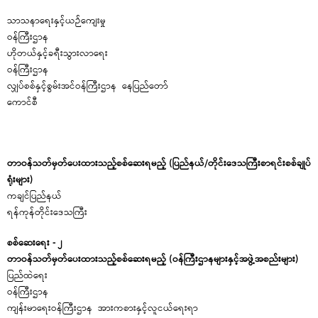
သာသနာရေးနှင့်ယဉ်ကျေးမှု
ဝန်က
ဟိုတယ်နှင့်ခရီးသွားလာရေး
ဝန်က
လျှပ်စစ်နှင့်စွမ်းအင်ဝန်ကြီးဌာန နေပြည်တော်
ကေ
တာဝန်သတ်မှတ်ပေးထားသည့်စစ်ဆေးရမည့် (ပြည်နယ်/တိုင်းဒေသကြီးစာရင်းစစ်ချုပ်
ရုံးများ)
ကချင်ပြည်နယ်
ရန်ကုန်တိုင်းဒေသကြီး
စစ်ဆေးရေး - ၂
တာဝန်သတ်မှတ်ပေးထားသည့်စစ်ဆေးရမည့် (ဝန်ကြီးဌာနများနှင့်အဖွဲ့အစည်းများ)
ပြည်ထဲရေး
ဝန်
ကျန်းမာရေးဝန်ကြီးဌာန အားကစားနှင့်လူငယ်ရေးရာ