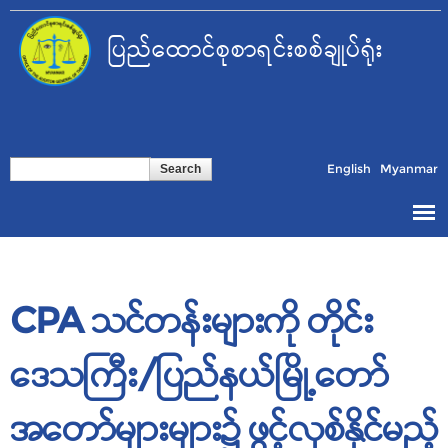
Skip to
main
ပြည်ထောင်စုစာရင်းစစ်ချုပ်ရုံး
content
Search form
Search
English
Myanmar
CPA သင်တန်းများကို တိုင်း
ဒေသကြီး/ပြည်နယ်မြို့တော်
အတော်များများ၌ ဖွင့်လှစ်နိုင်မည့်