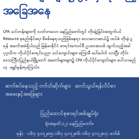
အခြေအနေ
CPA သင်တန်းများကို လတ်တလော နေပြည်တော်တွင် တိုးချဲ့ခြင်းအတွက်ပင်
Resource စုစည်းနိုင်ရေး စိစစ်နေရသည်ဖြစ်နေရာ လောလောဆယ်၌ ထပ်မံ တိုးခဲ့ျ
ရန် အခက်အခဲရှိပါသည် မြန်မာနိုင်ငံ စာရင်းကောင်စီ ဥပဒေအသစ် ထွက်သည့်အခါ
ပုဂ္ဂလိက ကိုယ်ပိုင်စာရင်းပညာ သင်ကျောင်းများ မကြာမီ ပေါ်ပေါက် လာပြီး တိုင်း
ဒေသကြီး/ပြည်နယ်မြို့တော် အတော်များများ၌ CPA ကိုယ်ပိုင်ကျောင်းများ ပေါ်လာမည်
ဟု မျှော်မှန်းရကြောင်း၊
ဆက်စပ်နေသည့် ဝက်ဘ်ဆိုက်များ
ဆက်သွယ်ရန်လိပ်စာ
အမေးနှင့်အဖြေများ
ပြည်ထောင်စုစာရင်းစစ်ချုပ်ရုံး
ရုံးအမှတ်(၁၂)၊ နေပြည်တော်။
ဖုန်း - ၀၆၇-၄၀၇၂၈၅၊ ၀၆၇-၄၀၇၂၈၆၊ ၀၆၇-၄၀၇၂၈၇| ဖက်စ် -