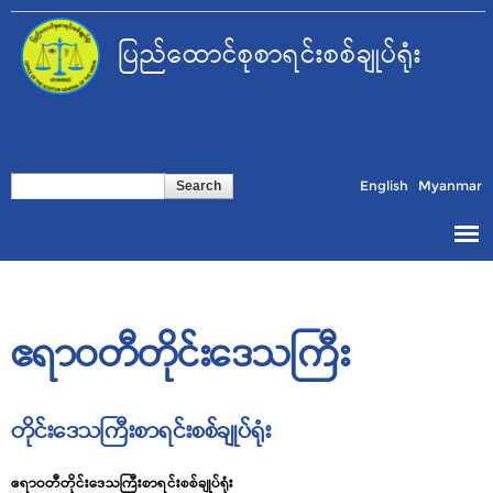
Skip to
main
ပြည်ထောင်စုစာရင်းစစ်ချုပ်ရုံး
content
Search form
Search
English
Myanmar
ဧရာဝတီတိုင်းဒေသကြီး
တိုင်းဒေသကြီးစာရင်းစစ်ချုပ်ရုံး
ဧရာဝတီတိုင်းဒေသကြီးစာရင်းစစ်ချုပ်ရုံး