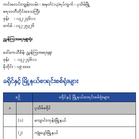
ကင်းမလင်းကျွန်းလမ်း ၊ အမှတ်(၁၃)ရပ်ကွက် ၊ ပုသိမ်မြို့
ဧရာဝတီတိုင်းဒေသကြီး
ဖုန်း : ၀၄၂-၂၄၆၀၁
ဖက်စ် : ၀၄၂-၂၅၃၂၆
ညွှန်ကြားရေးမှူးရုံး
ဒေါ်ကေသီစိန်၊ ညွှန်ကြားရေးမှူး
ဖုန်း : ၀၄၂-၂၄၆၀၁
မိုဘိုင်း : ၀၉-xxxx
ခရိုင်နှင့် မြို့နယ်စာရင်းစစ်ရုံးများ
စဉ်
ခရိုင်နှင့် မြို့နယ်စာရင်းစစ်ရုံးများ
၁
ပုသိမ်ခရိုင်
(၁)
ကျောင်းကုန်းမြို့နယ်
(၂)
ကျုံပျော်မြို့နယ်