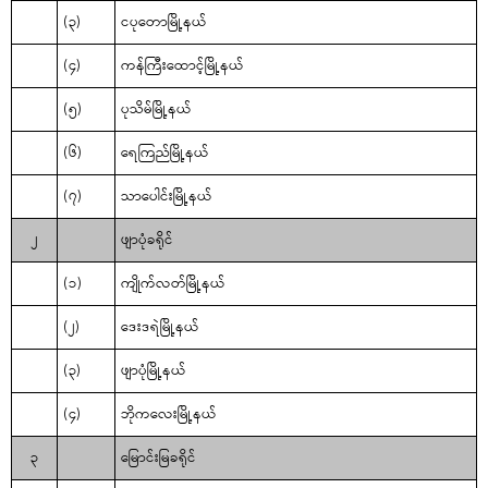
(၃)
ငပုတောမြို့နယ်
(၄)
ကန်ကြီးထောင့်မြို့နယ်
(၅)
ပုသိမ်မြို့နယ်
(၆)
ရေကြည်မြို့နယ်
(၇)
သာပေါင်းမြို့နယ်
၂
ဖျာပုံခရိုင်
(၁)
ကျိုက်လတ်မြို့နယ်
(၂)
ဒေးဒရဲမြို့နယ်
(၃)
ဖျာပုံမြို့နယ်
(၄)
ဘိုကလေးမြို့နယ်
၃
မြောင်းမြခရိုင်