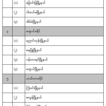
(၁)
မြောင်းမြမြို့နယ်
(၂)
ဝါးခယ်မမြို့နယ်
(၃)
အိမ်မဲမြို့နယ်
၄
မအူပင်ခရိုင်
(၁)
ညောင်တုန်းမြို့နယ်
(၂)
ဓနုဖြူမြို့နယ်
(၃)
ပန်းတနော်မြို့နယ်
(၄)
မအူပင်မြို့နယ်
၅
ဟင်္သာတခရိုင်
(၁)
ကြံခင်းမြို့နယ်
(၂)
ဇလွန်မြို့နယ်