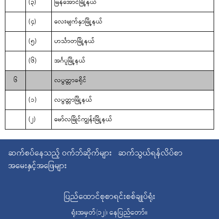
(၃)
မြန်အောင်မြို့နယ်
(၄)
လေးမျက်နှာမြို့နယ်
(၅)
ဟင်္သာတမြို့နယ်
(၆)
အင်္ဂပူမြို့နယ်
၆
လပွတ္တာခရိုင်
(၁)
လပွတ္တာမြို့နယ်
(၂)
မော်လမြိုင်ကျွန်းမြို့နယ်
ဆက်စပ်နေသည့် ဝက်ဘ်ဆိုက်များ
ဆက်သွယ်ရန်လိပ်စာ
အမေးနှင့်အဖြေများ
ပြည်ထောင်စုစာရင်းစစ်ချုပ်ရုံး
ရုံးအမှတ်(၁၂)၊ နေပြည်တော်။