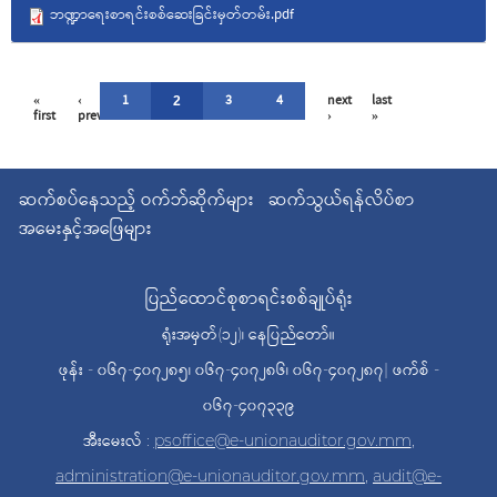
ဘဏ္ဍာရေးစာရင်းစစ်ဆေးခြင်းမှတ်တမ်း.pdf
Pages
«
‹
1
3
4
next
last
2
first
previous
›
»
ဆက်စပ်နေသည့် ဝက်ဘ်ဆိုက်များ
ဆက်သွယ်ရန်လိပ်စာ
အမေးနှင့်အဖြေများ
ပြည်ထောင်စုစာရင်းစစ်ချုပ်ရုံး
ရုံးအမှတ်(၁၂)၊ နေပြည်တော်။
ဖုန်း - ၀၆၇-၄၀၇၂၈၅၊ ၀၆၇-၄၀၇၂၈၆၊ ၀၆၇-၄၀၇၂၈၇| ဖက်စ် -
၀၆၇-၄၀၇၃၃၉
အီးမေးလ် :
psoffice@e-unionauditor.gov.mm
,
administration@e-unionauditor.gov.mm
,
audit@e-