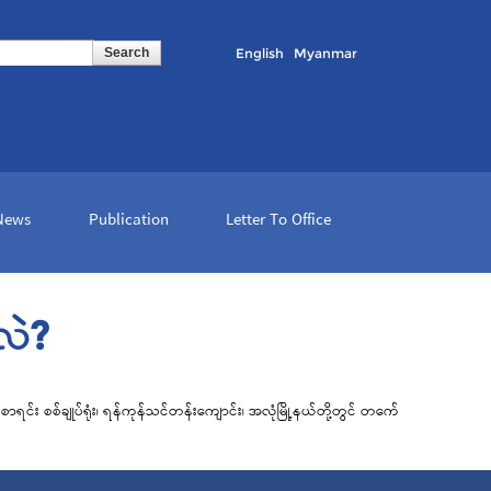
English
Myanmar
 News
Publication
Letter To Office
လဲ?
ုစာ
ရ
င်း
စစ်ချုပ်
ရ
ုံး၊
ရ
န်ကုန်သင်တန်းကျောင်း၊ အလုံမြို့နယ်
တို့
တွင် တက်ေ