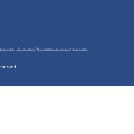
.gov.mm
,
itsection@e-unionauditor.gov.mm
Reserved.