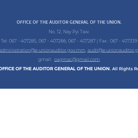
OFFICE OF THE AUDITOR GENERAL OF THE UNION.
No. 12, Nay Pyi Taw.
Tel: 067 - 407285, 067 - 407286, 067 - 407287 | Fax : 067 - 407339
administration@e-unionauditor.gov.mm
,
audit@e-unionauditor
gmail:
oagmac@gmail.com
OFFICE OF THE AUDITOR
GENERAL OF THE UNION
. All Rights 