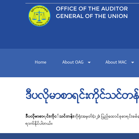
OFFICE OF THE
AUDITOR
GENERAL OF THE UNION
Home
About OAG
About MAC
ဒီပလိုမာစာရင်းကိုင်သင်တ
ဒီပလိုမာစာ
ရ
င်းကိုင
်
သင်တန်း
ကို
ရ
အမှတ်(၁၂)၊ ပြည်ထောင်စုစာ
ရ
င်းစစ်ခ
ရ
ာက်နိုင်ပါတယ်။