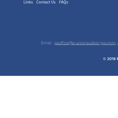
Links
Contact Us
FAQs
Email :
psoffice@e-unionauditor.gov.mm
,
© 2018