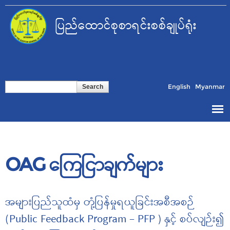
Skip to
main
ပြည်ထောင်စုစာရင်းစစ်ချုပ်ရုံး
content
Search form
Search
English
Myanmar
OAG ကြေငြာချက်များ
အများပြည်သူထံမှ တုံ့ပြန်မှုရယူခြင်းအစီအစဉ်
(Public Feedback Program – PFP ) နှင့် စပ်လျဉ်း၍