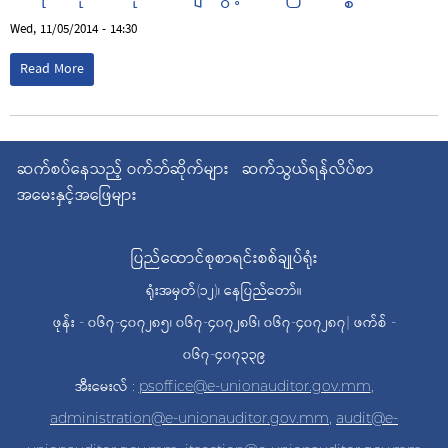
Wed, 11/05/2014 - 14:30
Read More
ဆက်စပ်နေသည့် ဝက်ဘ်ဆိုက်များ
ဆက်သွယ်ရန်လိပ်စာ
အမေးနှင့်အဖြေများ
ပြည်ထောင်စုစာရင်းစစ်ချုပ်ရုံး
ရုံးအမှတ်(၁၂)၊ နေပြည်တော်။
ဖုန်း - ၀၆၇-၄၀၇၂၈၅၊ ၀၆၇-၄၀၇၂၈၆၊ ၀၆၇-၄၀၇၂၈၇| ဖက်စ် -
၀၆၇-၄၀၇၃၃၉
အီးမေးလ် :
psoffice@e-unionauditor.gov.mm
,
administration@e-unionauditor.gov.mm
,
audit@e-