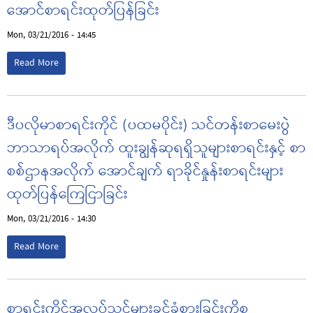
အောင်စာရင်းထုတ်ပြန်ခြင်း
Mon, 03/21/2016 - 14:45
Read More
ဒီပလိုမာစာရင်းကိုင် (ပထမပိုင်း) သင်တန်းစာမေးပွဲ
ဘာသာရပ်အလိုက် ထူးချွန်ဆုရရှိသူများစာရင်းနှင့် စာ
စစ်ဌာနအလိုက် အောင်ချက် ရာခိုင်နှုန်းစာရင်းများ
ထုတ်ပြန်ကြေငြာခြင်း
Mon, 03/21/2016 - 14:30
Read More
စာရင်းကိုင်အလုပ်သင်များခွင့်ခံစားခြင်းကိစ္စ