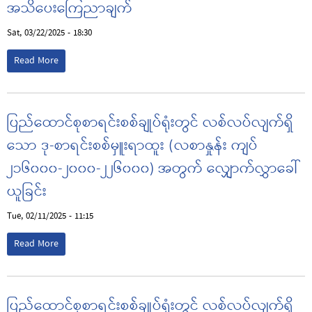
အသိပေးကြေညာချက်
Sat, 03/22/2025 - 18:30
Read More
ပြည်ထောင်စုစာရင်းစစ်ချုပ်ရုံးတွင် လစ်လပ်လျက်ရှိ
သော ဒု-စာရင်းစစ်မှူးရာထူး (လစာနှုန်း ကျပ်
၂၁၆၀၀၀-၂၀၀၀-၂၂၆၀၀၀) အတွက် လျှောက်လွှာခေါ်
ယူခြင်း
Tue, 02/11/2025 - 11:15
Read More
ပြည်ထောင်စုစာရင်းစစ်ချုပ်ရုံးတွင် လစ်လပ်လျက်ရှိ