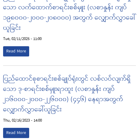
သော လက်ထောက်စာရင်းစစ်မှူး (လစာနှုန်း ကျပ်
၁၉၈၀၀၀-၂၀၀၀-၂၀၈၀၀၀) အတွက် လျှောက်လွှာခေါ်
ယူခြင်း
Tue, 02/11/2025 - 11:00
Read More
ပြည်ထောင်စုစာရင်းစစ်ချုပ်ရုံးတွင် လစ်လပ်လျက်ရှိ
သော ဒု-စာရင်းစစ်မှူးရာထူး (လစာနှုန်း ကျပ်
၂၁၆၀၀၀-၂၀၀၀-၂၂၆၀၀၀) (၄၄၆) နေရာအတွက်
လျှောက်လွှာခေါ်ယူခြင်း
Thu, 02/16/2023 - 14:00
Read More