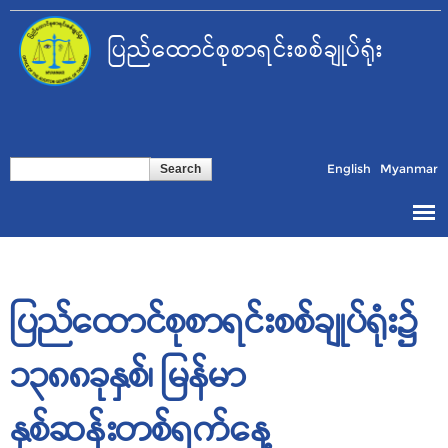
Skip to
main
ပြည်ထောင်စုစာရင်းစစ်ချုပ်ရုံး
content
Search form
Search
English
Myanmar
ပြည်ထောင်စုစာရင်းစစ်ချုပ်ရုံး၌
၁၃၈၈ခုနှစ်၊ မြန်မာ
နှစ်ဆန်းတစ်ရက်နေ့