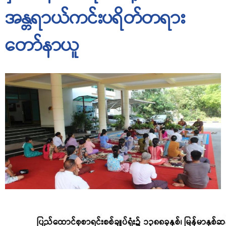
အန္တရာယ်ကင်းပရိတ်တရား
တော်နာယူ