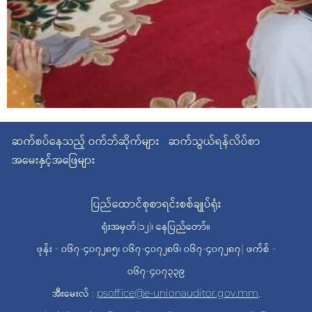
ဆက်စပ်နေသည့် ဝက်ဘ်ဆိုက်များ
ဆက်သွယ်ရန်လိပ်စာ
အမေးနှင့်အဖြေများ
ပြည်ထောင်စုစာရင်းစစ်ချုပ်ရုံး
ရုံးအမှတ်(၁၂)၊ နေပြည်တော်။
ဖုန်း - ၀၆၇-၄၀၇၂၈၅၊ ၀၆၇-၄၀၇၂၈၆၊ ၀၆၇-၄၀၇၂၈၇| ဖက်စ် -
၀၆၇-၄၀၇၃၃၉
အီးမေးလ် :
psoffice@e-unionauditor.gov.mm
,