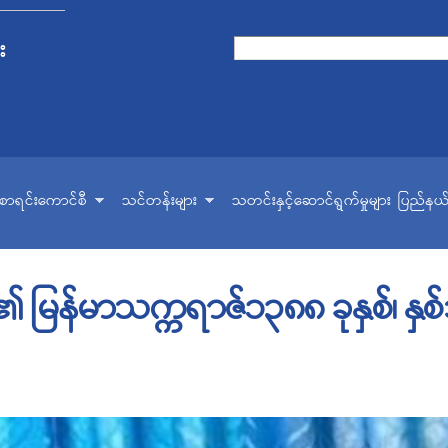
Skip to
main
း
Search form
Search
content
ငံစာရင်းကောင်စီ
သင်တန်းများ
သတင်းနှင့်ဆောင်ရွက်မှုများ
ပြည်နယ်
 မြန်မာသက္ကရာဇ်၁၃၈၈ ခုနှစ်၊ နှစ