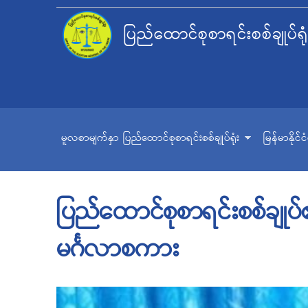
ပြည်ထောင်စုစာရင်းစစ်ချုပ်ရုံ
မူလစာမျက်နှာ
ပြည်ထောင်စုစာရင်းစစ်ချုပ်ရုံး
မြန်မာနိုင်
ပြည်ထောင်စုစာရင်းစစ်ချုပ်၏
မင်္ဂလာစကား