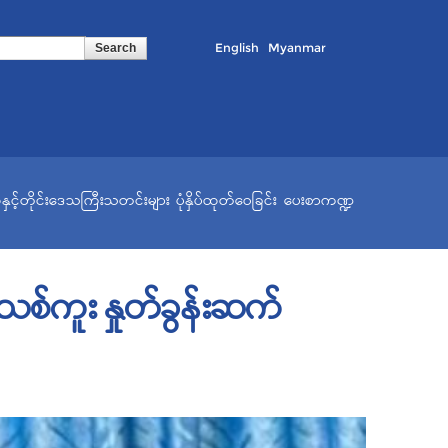
English
Myanmar
နှင့်တိုင်းဒေသကြီးသတင်းများ
ပုံနှိပ်ထုတ်ဝေခြင်း
ပေးစာကဏ္ဍ
်သစ်ကူး နှုတ်ခွန်းဆက်