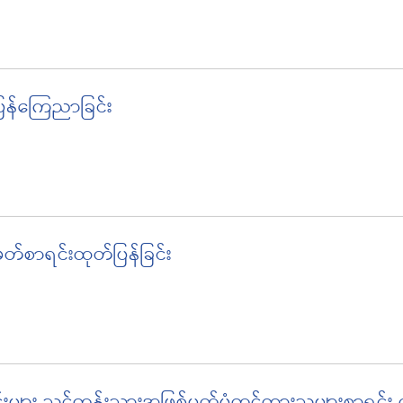
ပြန်ကြေညာခြင်း
ှတ်စာရင်းထုတ်ပြန်ခြင်း
င်းများ သင်တန်းသားအဖြစ်မှတ်ပုံတင်ထားသူများစာရင်း ထ