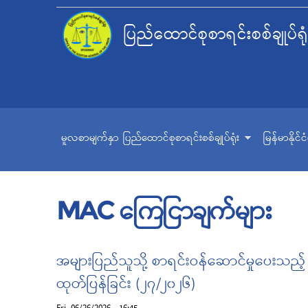
ပြည်ထောင်စုစာရင်းစစ်ချုပ်ရုံ
မူလစာမျက်နှာ
ပြည်ထောင်စုစာရင်းစစ်ချုပ်ရုံး
မြန်မာနိုင်
MAC ကြေငြာချက်များ
Pages
အများပြည်သူသို့ စာရင်းဝန်ဆောင်မှုပေးသည့်
ထုတ်ပြန်ခြင်း (၂၇/၂၀၂၆)