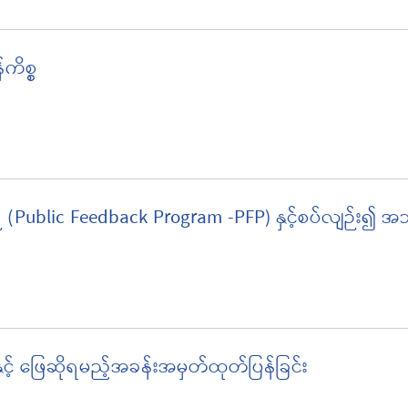
ကိစ္စ
စဉ် (Public Feedback Program -PFP) နှင့်စပ်လျဉ်း
းနှင့် ဖြေဆိုရမည့်အခန်းအမှတ်ထုတ်ပြန်ခြင်း