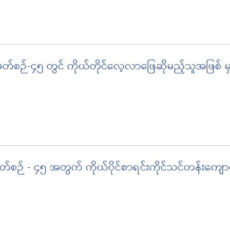
အမှတ်စဉ်-၄၅ တွင် ကိုယ်တိုင်လေ့လာဖြေဆိုမည့်သူအဖြစ်
ှတ်စဉ် - ၄၅ အတွက် ကိုယ်ပိုင်စာရင်းကိုင်သင်တန်းကျေ