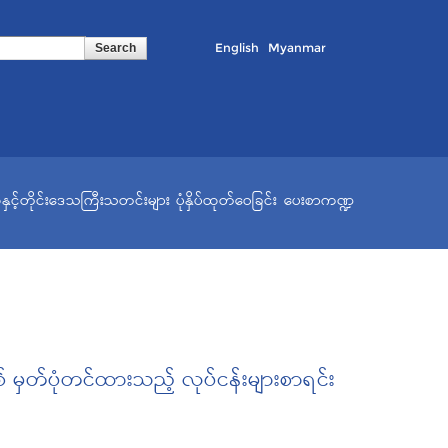
English
Myanmar
နှင့်တိုင်းဒေသကြီးသတင်းများ
ပုံနှိပ်ထုတ်ဝေခြင်း
ပေးစာကဏ္ဍ
 မှတ်ပုံတင်ထားသည့် လုပ်ငန်းများစာရင်း