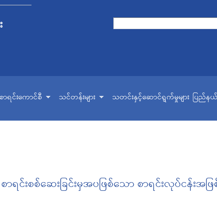
Skip to
main
း
Search form
Search
content
ငံစာရင်းကောင်စီ
သင်တန်းများ
သတင်းနှင့်ဆောင်ရွက်မှုများ
ပြည်နယ်
 စာရင်းစစ်ဆေးခြင်းမှအပဖြစ်သော စာရင်းလုပ်ငန်းအဖြစ်