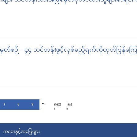
အမှတ်စဉ် - ၄၄ သင်တန်းဖွင့်လှစ်မည့်ရက်ကိုထုတ်ပြန်ကြ
…
7
8
9
next
last
›
»
အမေးနှင့်အဖြေများ