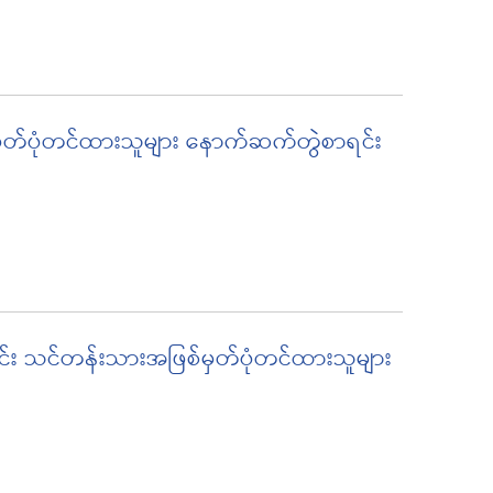
 မှတ်ပုံတင်ထားသူများ နောက်ဆက်တွဲစာရင်း
ာင်း သင်တန်းသားအဖြစ်မှတ်ပုံတင်ထားသူများ