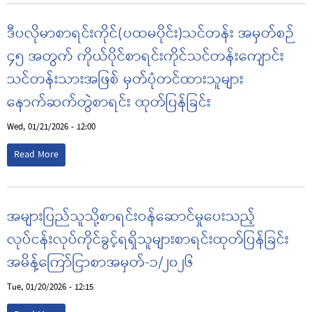
ဒီပလိုမာစာရင်းကိုင်(ပထမပိုင်း)သင်တန်း အမှတ်စဉ်
၄၅ အတွက် ကိုယ်ပိုင်စာရင်းကိုင်သင်တန်းကျောင်း
သင်တန်းသားအဖြစ် မှတ်ပုံတင်ထားသူများ
နောက်ဆက်တွဲစာရင်း ထုတ်ပြန်ခြင်း
Wed, 01/21/2026 - 12:00
Read More
အများပြည်သူသို့စာရင်းဝန်ဆောင်မှုပေးသည့်
လုပ်ငန်းလုပ်ကိုင်ခွင့်ရရှိသူများစာရင်းထုတ်ပြန်ခြင်း
အမိန့်ကြော်ငြာစာအမှတ်-၁/၂၀၂၆
Tue, 01/20/2026 - 12:15