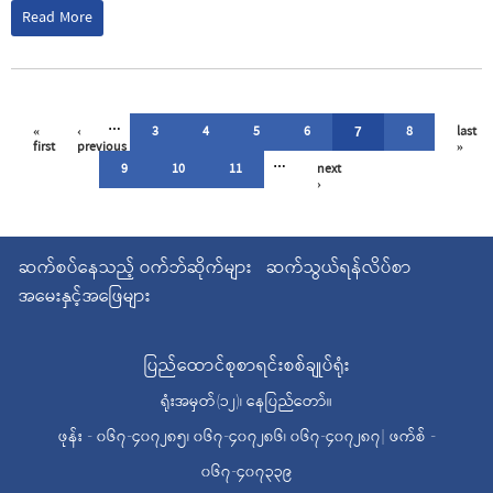
Read More
…
«
‹
3
4
5
6
8
last
7
first
previous
»
…
9
10
11
next
›
ဆက်စပ်နေသည့် ဝက်ဘ်ဆိုက်များ
ဆက်သွယ်ရန်လိပ်စာ
အမေးနှင့်အဖြေများ
ပြည်ထောင်စုစာရင်းစစ်ချုပ်ရုံး
ရုံးအမှတ်(၁၂)၊ နေပြည်တော်။
ဖုန်း - ၀၆၇-၄၀၇၂၈၅၊ ၀၆၇-၄၀၇၂၈၆၊ ၀၆၇-၄၀၇၂၈၇| ဖက်စ် -
၀၆၇-၄၀၇၃၃၉