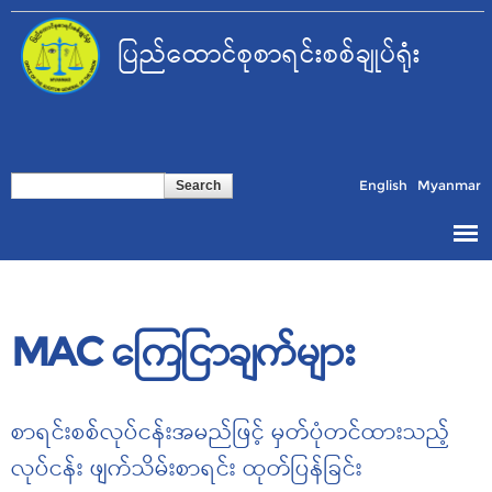
Skip to
main
ပြည်ထောင်စုစာရင်းစစ်ချုပ်ရုံး
content
Search form
Search
English
Myanmar
MAC ကြေငြာချက်များ
Pages
စာရင်းစစ်လုပ်ငန်းအမည်ဖြင့် မှတ်ပုံတင်ထားသည့်
လုပ်ငန်း ဖျက်သိမ်းစာရင်း ထုတ်ပြန်ခြင်း