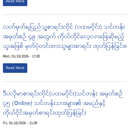
Read More
လက်မှတ်ရပြည်သူ့စာရင်းကိုင် (ပထမပိုင်း) သင်တန်း
အမှတ်စဉ်-၄၉ အတွက် ကိုယ်တိုင်လေ့လာဖြေဆိုမည့်
သူအဖြစ် မှတ်ပုံတင်ထားသူများစာရင်း ထုတ်ပြန်ခြင်း။
Mon, 01/19/2026 - 17:30
Read More
ဒီပလိုမာစာရင်းကိုင်(ပထမပိုင်း)သင်တန်း အမှတ်စဉ်
၄၅ (Online) သင်တန်းသားများ၏ အမည်နှင့်
ကိုယ်ပိုင်အမှတ်စာရင်းထုတ်ပြန်ခြင်း
Fri, 01/16/2026 - 21:30