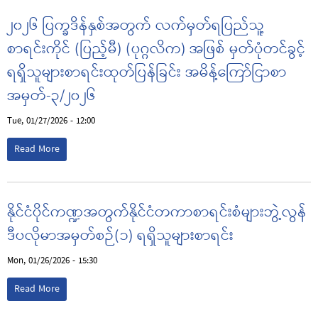
၂၀၂၆ ပြက္ခဒိန်နှစ်အတွက် လက်မှတ်ရပြည်သူ့
စာရင်းကိုင် (ပြည့်မီ) (ပုဂ္ဂလိက) အဖြစ် မှတ်ပုံတင်ခွင့်
ရရှိသူများစာရင်းထုတ်ပြန်ခြင်း အမိန့်ကြော်ငြာစာ
အမှတ်-၃/၂၀၂၆
Tue, 01/27/2026 - 12:00
Read More
နိုင်ငံပိုင်ကဏ္ဍအတွက်နိုင်ငံတကာစာရင်းစံများဘွဲ့လွန်
ဒီပလိုမာအမှတ်စဉ်(၁) ရရှိသူများစာရင်း
Mon, 01/26/2026 - 15:30
Read More