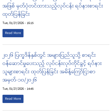
အဖြစ် မှတ်ပုံတင်ထားသည့်လုပ်ငန်း ရပ်နားစာရင်း
ထုတ်ပြန်ခြင်း
Tue, 01/27/2026 - 16:15
Read More
၂၀၂၆ ပြက္ခဒိန်နှစ်တွင် အများပြည်သူသို့ စာရင်း
ဝန်ဆောင်မှုပေးသည့် လုပ်ငန်းလုပ်ကိုင်ခွင့် ရပ်နား
သူများစာရင်း ထုတ်ပြန်ခြင်း အမိန့်ကြော်ငြာစာ
အမှတ်-၁၀/၂၀၂၆
Tue, 01/27/2026 - 14:45
Read More