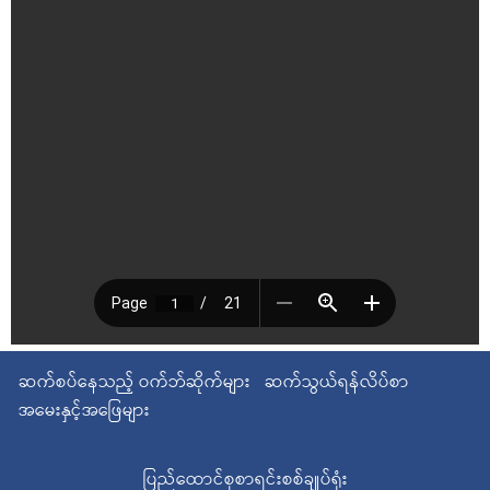
ဆက်စပ်နေသည့် ဝက်ဘ်ဆိုက်များ
ဆက်သွယ်ရန်လိပ်စာ
အမေးနှင့်အဖြေများ
ပြည်ထောင်စုစာရင်းစစ်ချုပ်ရုံး