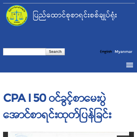
Skip to
main
ပြည်ထောင်စုစာရင်းစစ်ချုပ်ရုံး
content
Search form
Search
English
Myanmar
CPA I 50 ဝင်ခွင့်စာမေးပွဲ
အောင်စာရင်းထုတ်ပြန်ခြင်း