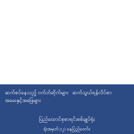
ဆက်စပ်နေသည့် ဝက်ဘ်ဆိုက်များ
ဆက်သွယ်ရန်လိပ်စာ
အမေးနှင့်အဖြေများ
ပြည်ထောင်စုစာရင်းစစ်ချုပ်ရုံး
ရုံးအမှတ်(၁၂)၊ နေပြည်တော်။