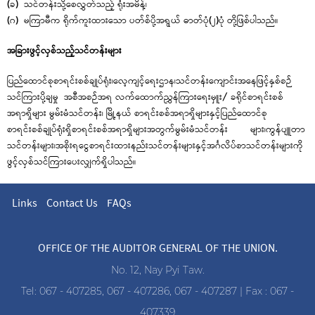
(ခ) သင်တန်းသို့စေလွှတ်သည့် ရုံးအမိန့်၊
(ဂ) မကြာမီက ရိုက်ကူးထားသော ပတ်စ်ပို့အရွယ် ဓာတ်ပုံ(၂)ပုံ တို့ဖြစ်ပါသည်။
အခြားဖွင့်လှစ်သည့်သင်တန်းများ
ပြည်ထောင်စုစာရင်းစစ်ချုပ်ရုံး၊လေ့ကျင့်ရေးဌာန၊သင်တန်းကျောင်းအနေဖြင့်နှစ်စဉ်
သင်ကြားပို့ချမှု အစီအစဉ်အရ လက်ထောက်ညွှန်ကြားရေးမှူး/ ခရိုင်စာရင်းစစ်
အရာရှိများ မွမ်းမံသင်တန်း၊ မြို့နယ် စာရင်းစစ်အရာရှိများနှင့်ပြည်ထောင်စု
စာရင်းစစ်ချုပ်ရုံးရှိစာရင်းစစ်အရာရှိများအတွက်မွမ်းမံသင်တန်း များ၊ကွန်ပျူတာ
သင်တန်းများ၊အစိုးရငွေစာရင်းထားနည်းသင်တန်းများနှင့်အင်္ဂလိပ်စာသင်တန်းများကို
ဖွင့်လှစ်သင်ကြားပေးလျှက်ရှိပါသည်။
Links
Contact Us
FAQs
OFFICE OF THE AUDITOR GENERAL OF THE UNION.
No. 12, Nay Pyi Taw.
Tel: 067 - 407285, 067 - 407286, 067 - 407287 | Fax : 067 -
407339