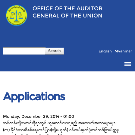
Skip to
OFFICE OF THE
AUDITOR
main
content
GENERAL OF THE UNION
Search
Search form
English
Myanmar
Applications
Monday, December 29, 2014 - 01:00
သင်တန်းသို့သတင်းပို့ရာတွင် ယူဆောင်လာရမည့် အထောက်အထားများမှာ-
(က) နိုင်ငံသားစိစစ်ရေးကဒ်ပြား(သို့မဟုတ်) ဝန်ထမ်းမှတ်ပုံတင်ကဒ်ပြားမိတ္တူ၊