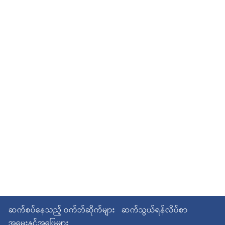
ဆက်စပ်နေသည့် ဝက်ဘ်ဆိုက်များ
ဆက်သွယ်ရန်လိပ်စာ
အမေးနှင့်အဖြေများ