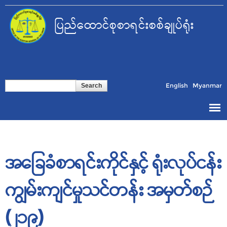
Skip to
main
ပြည်ထောင်စုစာရင်းစစ်ချုပ်ရုံး
content
Search form
Search
English
Myanmar
အခြေခံစာရင်းကိုင်နှင့် ရုံးလုပ်ငန်း
ကျွမ်းကျင်မှုသင်တန်း အမှတ်စဉ်
(၂၁၉)