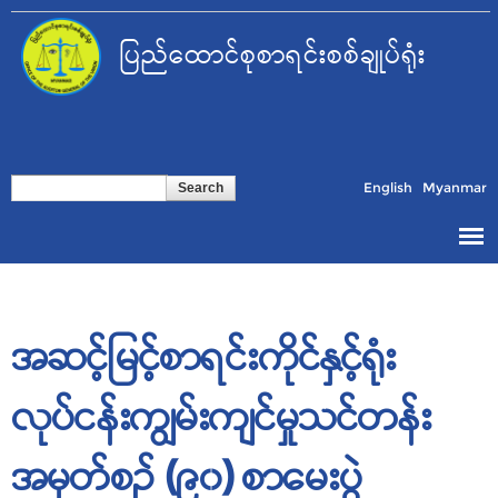
Skip to
main
ပြည်ထောင်စုစာရင်းစစ်ချုပ်ရုံး
content
Search form
Search
English
Myanmar
အဆင့်မြင့်စာရင်းကိုင်နှင့်ရုံး
လုပ်ငန်းကျွမ်းကျင်မှုသင်တန်း
အမှတ်စဉ် (၉၀) စာမေးပွဲ