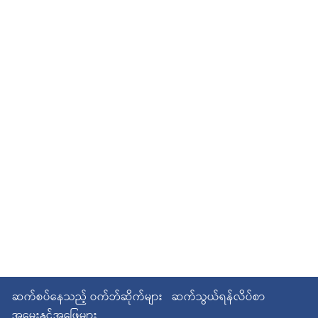
ဆက်စပ်နေသည့် ဝက်ဘ်ဆိုက်များ
ဆက်သွယ်ရန်လိပ်စာ
အမေးနှင့်အဖြေများ