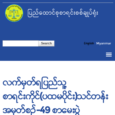
Skip to
main
ပြည်ထောင်စုစာရင်းစစ်ချုပ်ရုံး
content
Search form
Search
English
Myanmar
လက်မှတ်ရပြည်သူ့
စာရင်းကိုင်(ပထမပိုင်း)သင်တန်း
အမှတ်စဉ်-49 စာမေးပွဲ