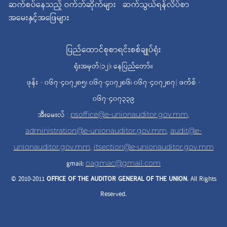
ဆက်စပ်နေသည့် ဝက်ဘ်ဆိုက်များ
ဆက်သွယ်ရန်လိပ်စာ
အမေးနှင့်အဖြေများ
ပြည်ထောင်စုစာရင်းစစ်ချုပ်ရုံး
ရုံးအမှတ်(၁၂)၊ နေပြည်တော်။
ဖုန်း - ၀၆၇-၄၀၇၂၈၅၊ ၀၆၇-၄၀၇၂၈၆၊ ၀၆၇-၄၀၇၂၈၇| ဖက်စ် -
၀၆၇-၄၀၇၃၃၉
အီးမေးလ် :
psoffice@e-unionauditor.gov.mm
,
administration@e-unionauditor.gov.mm
,
audit@e-
unionauditor.gov.mm
,
itsection@e-unionauditor.gov.mm
gmail:
oagmac@gmail.com
© 2010-2011
OFFICE OF THE AUDITOR
GENERAL OF THE UNION
. All Rights
Reserved.