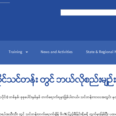
Skip to
main
Search
content
Search form
Training
News and Activities
State & Regional
င်သင်တန်း တွင် ဘယ်လိုစည်းမျဉ်း
တိယပိုင်း) တစ်နှစ်၊ စုစုပေါင်းနှစ်နှစ် တက်ရောက်ရမှာဖြစ်ပါတယ်။ သင်တန်းကာလအတွင်း
ရပ်အသီးသီး တွင် သင်တန်းတက်ရောက်ချိန် ၆၀% ပြည့်မီခြင်းရှိမရှိ တွက်မှာဖြစ်ပြီး 