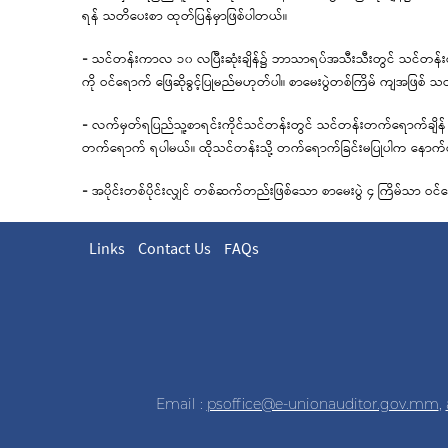
ရန် သတိပေးစာ ထုတ်ပြန်မှာဖြစ်ပါတယ်။
- သင်တန်းကာလ ၁၀ လပြီးဆုံးချိန်၌ ဘာသာရပ်အသီးသီးတွင် သင်တန်းတက်ရ
ကို ဝင်ရောက် ဖြေဆိုခွင့်ပြုမည်မဟုတ်ပါ။ စာမေးပွဲတစ်ကြိမ် ကျအဖြစ် သ
- လက်မှတ်ရပြည်သူ့စာရင်းကိုင်သင်တန်းတွင် သင်တန်းတက်ရောက်ချိ
တက်ရောက် ရပါမယ်။ ထိုသင်တန်းသို့ တက်ရောက်ခြင်းမပြုပါက နောက်ထ
- အပိုင်းတစ်ပိုင်းလျှင် တစ်ဆက်တည်းဖြစ်သော စာမေးပွဲ ၄ ကြိမ်သာ ဝင်ရေ
Links
Contact Us
FAQs
Email :
psoffice@e-unionauditor.gov.mm
,