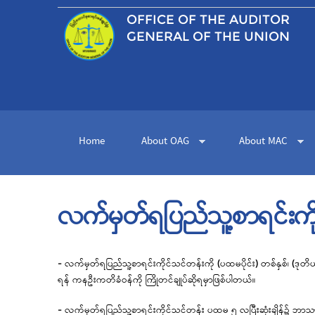
OFFICE OF THE
AUDITOR
GENERAL OF THE UNION
Home
About OAG
About MAC
လက်မှတ်ရပြည်သူ့စာရင်းကို
- လက်မှတ်ရပြည်သူ့စာရင်းကိုင်သင်တန်းကို (ပထမပိုင်း) တစ်နှစ်၊ (ဒု
ရန် ကနဦးကတိခံဝန်ကို ကြိုတင်ချုပ်ဆိုရမှာဖြစ်ပါတယ်။
- လက်မှတ်ရပြည်သူ့စာရင်းကိုင်သင်တန်း ပထမ ၅ လပြီးဆုံးချိန်၌ ဘာသာ