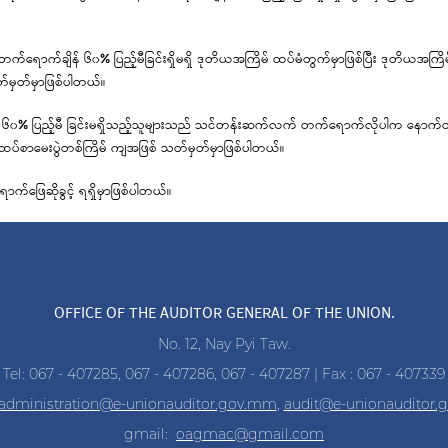
ောက်ချိန် ၆၀% ပြည့်မီခြင်းရှိမရှိ ဒုတိယအကြိမ် ထပ်မံတွက်မှာဖြစ်ပြီး ဒုတိယအကြိမ
တ်မှတ်မှာဖြစ်ပါတယ်။
န် ၆၀% ပြည့်မီ ခြင်းမရှိသည့်သူများသည် သင်တန်းဆက်လက် တက်ရောက်လိုပါက နောက်
ပ်စာမေးပွဲတစ်ကြိမ် ကျအဖြစ် သတ်မှတ်မှာဖြစ်ပါတယ်။
ာက်ဖြေဆိုခွင့် ရရှိမှာဖြစ်ပါတယ်။
OFFICE OF THE AUDITOR GENERAL OF THE UNION.
No. 12, Nay Pyi Taw.
Tel: 067 - 407285, 067 - 407286, 067 - 407287 | Fax : 067 - 407339
administration@e-unionauditor.gov.mm
,
audit@e-unionauditor
gmail:
oagmac@gmail.com