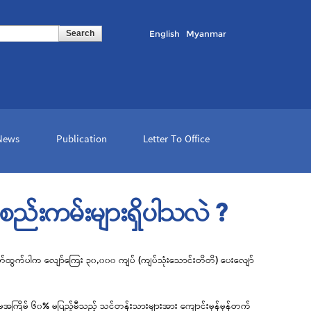
English
Myanmar
 News
Publication
Letter To Office
စည်းကမ်းများရှိပါသလဲ ?
 နုတ်ထွက်ပါက လျော်ကြေး ၃၀,၀၀၀ ကျပ် (ကျပ်သုံးသောင်းတိတိ) ပေးလျော်
ပထမအကြိမ် ၆၀% မပြည့်မီသည့် သင်တန်းသားများအား ကျောင်းမှန်မှန်တက်