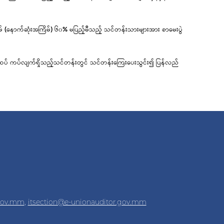
် (နောက်ဆုံးအကြိမ်) ၆၀% မပြည့်မီသည့် သင်တန်းသားများအား စာမေးပွဲ
ထပ် ကပ်လျက်ရှိသည့်သင်တန်းတွင် သင်တန်းကြေးပေးသွင်း၍ ပြန်လည်
.gov.mm
,
itsection@e-unionauditor.gov.mm