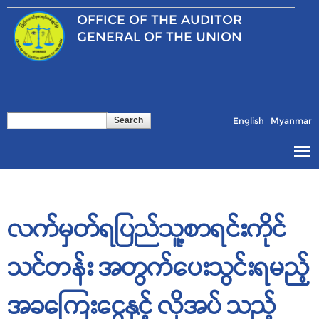
Skip to
OFFICE OF THE
AUDITOR
main
content
GENERAL OF THE UNION
Search
Search form
English
Myanmar
လက်မှတ်ရပြည်သူ့စာရင်းကိုင်
သင်တန်း အတွက်ပေးသွင်းရမည့်
အခကြေးငွေနှင့် လိုအပ် သည့်