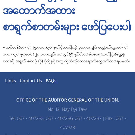
အထောက်အထား
စာရွက်စာတမ်းများ ဖော်ပြပေးပါ၊
-
သင်တန်းေ
ကြ
း ၂
၅,၀၀၀
ကျပ်၊ မှတ်ပုံတင်ေ
ကြ
း
၃
,
၀၀၀
ကျပ်၊ လျှောက်လွှာေ
ကြ
၁
၀၀
ကျပ်၊ စုစုပေါင်း ၂၈
,
၁
၀၀
ကျပ်၊ ပေးသွင်း၍ နိုင်င
သားစိစစ်ရေးကတ်ပြားမိတ္တူ
၊
ပတ်စပို
့
အရွယ် ဓါတ်ပုံ (၃) ပုံတို့နှင့်အတူ ကိုယ်တိုင်လာရောက်လျှောက်ထား
ရပါမယ်။
Links
Contact Us
FAQs
OFFICE OF THE AUDITOR GENERAL OF THE UNION.
No. 12, Nay Pyi Taw.
Tel: 067 - 407285, 067 - 407286, 067 - 407287 | Fax : 067 -
407339