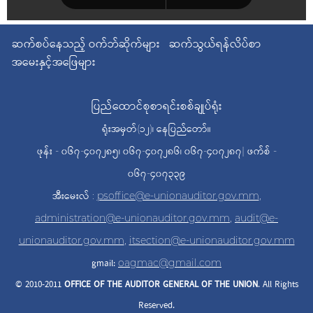
ဆက်စပ်နေသည့် ဝက်ဘ်ဆိုက်များ
ဆက်သွယ်ရန်လိပ်စာ
အမေးနှင့်အဖြေများ
ပြည်ထောင်စုစာရင်းစစ်ချုပ်ရုံး
ရုံးအမှတ်(၁၂)၊ နေပြည်တော်။
ဖုန်း - ၀၆၇-၄၀၇၂၈၅၊ ၀၆၇-၄၀၇၂၈၆၊ ၀၆၇-၄၀၇၂၈၇| ဖက်စ် -
၀၆၇-၄၀၇၃၃၉
အီးမေးလ် :
psoffice@e-unionauditor.gov.mm
,
administration@e-unionauditor.gov.mm
,
audit@e-
unionauditor.gov.mm
,
itsection@e-unionauditor.gov.mm
gmail:
oagmac@gmail.com
© 2010-2011
OFFICE OF THE AUDITOR
GENERAL OF THE UNION
. All Rights
Reserved.