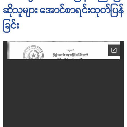
ဆိုသူများ အောင်စာရင်းထုတ်ပြန်
ခြင်း