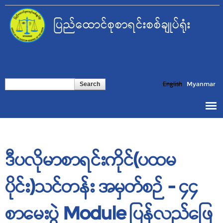
Skip to
main
ပြည်ထောင်စုစာရင်းစစ်ချုပ်ရုံး
content
Search form
Search
English
Myanmar
ဒီပလိုမာစာရင်းကိုင်(ပထမ
ပိုင်း)သင်တန်း အမှတ်စဉ် - ၄၄
စာမေးပွဲ Module ပြန်လည်ဖြေ