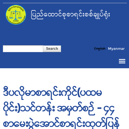
Skip to
main
ပြည်ထောင်စုစာရင်းစစ်ချုပ်ရုံး
content
Search form
Search
English
Myanmar
ဒီပလိုမာစာရင်းကိုင်(ပထမ
ပိုင်း)သင်တန်း အမှတ်စဉ် - ၄၄
စာမေးပွဲအောင်စာရင်းထုတ်ပြန်