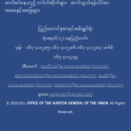
ဆက်စပ်နေသည့် ဝက်ဘ်ဆိုက်များ
ဆက်သွယ်ရန်လိပ်စာ
အမေးနှင့်အဖြေများ
ပြည်ထောင်စုစာရင်းစစ်ချုပ်ရုံး
ရုံးအမှတ်(၁၂)၊ နေပြည်တော်။
ဖုန်း - ၀၆၇-၄၀၇၂၈၅၊ ၀၆၇-၄၀၇၂၈၆၊ ၀၆၇-၄၀၇၂၈၇| ဖက်စ် -
၀၆၇-၄၀၇၃၃၉
အီးမေးလ် :
psoffice@e-unionauditor.gov.mm
,
administration@e-unionauditor.gov.mm
,
audit@e-
unionauditor.gov.mm
,
itsection@e-unionauditor.gov.mm
gmail:
oagmac@gmail.com
© 2010-2011
OFFICE OF THE AUDITOR
GENERAL OF THE UNION
. All Rights
Reserved.