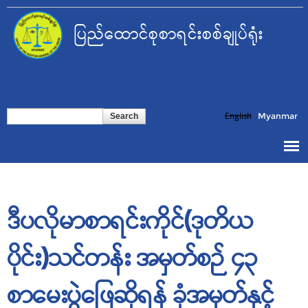
Skip to
main
ပြည်ထောင်စုစာရင်းစစ်ချုပ်ရုံး
content
Search form
Search
English
Myanmar
ဒီပလိုမာစာရင်းကိုင်(ဒုတိယ
ပိုင်း)သင်တန်း အမှတ်စဉ် ၄၃
စာမေးပွဲဖြေဆိုရန် ခုံအမှတ်နှင့်