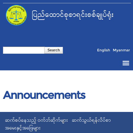
Skip to
main
ပြည်ထောင်စုစာရင်းစစ်ချုပ်ရုံး
content
Search form
Search
English
Myanmar
Announcements
ဆက်စပ်နေသည့် ဝက်ဘ်ဆိုက်များ
ဆက်သွယ်ရန်လိပ်စာ
အမေးနှင့်အဖြေများ