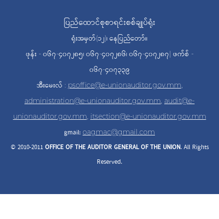
ပြည်ထောင်စုစာရင်းစစ်ချုပ်ရုံး
ရုံးအမှတ်(၁၂)၊ နေပြည်တော်။
ဖုန်း - ၀၆၇-၄၀၇၂၈၅၊ ၀၆၇-၄၀၇၂၈၆၊ ၀၆၇-၄၀၇၂၈၇| ဖက်စ် -
၀၆၇-၄၀၇၃၃၉
အီးမေးလ် :
psoffice@e-unionauditor.gov.mm
,
administration@e-unionauditor.gov.mm
,
audit@e-
unionauditor.gov.mm
,
itsection@e-unionauditor.gov.mm
gmail:
oagmac@gmail.com
© 2010-2011
OFFICE OF THE AUDITOR
GENERAL OF THE UNION
. All Rights
Reserved.