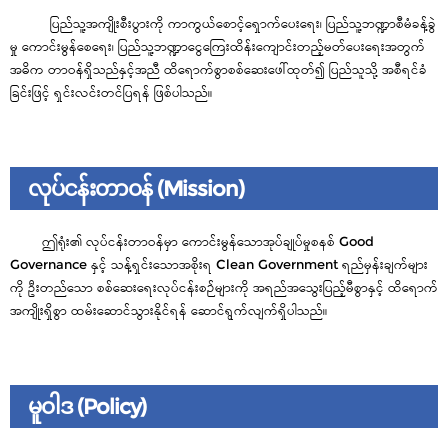
ပြည်သူ့အကျိုးစီးပွားကို ကာကွယ်စောင့်ရှောက်ပေးရေး၊ ပြည်သူ့ဘဏ္ဍာစီမံခန့်ခွဲ
မှု ကောင်းမွန်စေရေး၊ ပြည်သူ့ဘဏ္ဍာငွေကြေးထိန်းကျောင်းတည့်မတ်ပေးရေးအတွက်
အဓိက တာဝန်ရှိသည်နှင့်အညီ ထိရောက်စွာစစ်ဆေးဖေါ်ထုတ်၍ ပြည်သူသို့ အစီရင်ခံ
ခြင်းဖြင့် ရှင်းလင်းတင်ပြရန် ဖြစ်ပါသည်။
လုပ်ငန်းတာဝန် (Mission)
ဤရုံး၏ လုပ်ငန်းတာဝန်မှာ ကောင်းမွန်သောအုပ်ချုပ်မှုစနစ် Good
Governance နှင့် သန့်ရှင်းသောအစိုးရ Clean Government ရည်မှန်းချက်များ
ကို ဦးတည်သော စစ်ဆေးရေးလုပ်ငန်းစဉ်များကို အရည်အသွေးပြည့်မီစွာနှင့် ထိရောက်
အကျိုးရှိစွာ ထမ်းဆောင်သွားနိုင်ရန် ဆောင်ရွက်လျက်ရှိပါသည်။
မူဝါဒ (Policy)