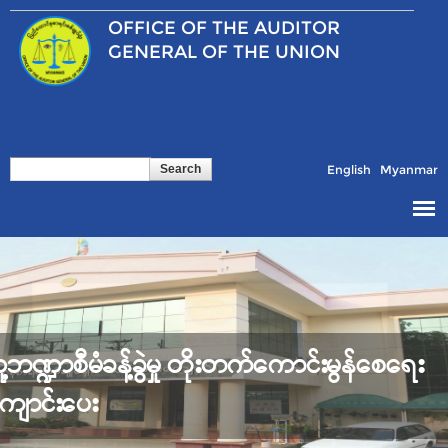
Skip to
OFFICE OF THE
AUDITOR
main
content
GENERAL OF THE UNION
Search
Search form
English
Myanmar
့ဘဏ္ဍာစီမံခန့်ခွဲမှု တိုးတက်ကောင်းမွန်စေရေး
ကျောင်းပေး