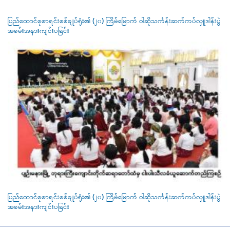
ပြည်ထောင်စုစာရင်းစစ်ချုပ်ရုံး၏ (၂၀) ကြိမ်မြောက် ဝါဆိုသင်္ကန်းဆက်ကပ်လှူဒါန်းပွဲ
အခမ်းအနားကျင်းပခြင်း
ပြည်ထောင်စုစာရင်းစစ်ချုပ်ရုံး၏ (၂၀) ကြိမ်မြောက် ဝါဆိုသင်္ကန်းဆက်ကပ်လှူဒါန်းပွဲ
အခမ်းအနားကျင်းပခြင်း