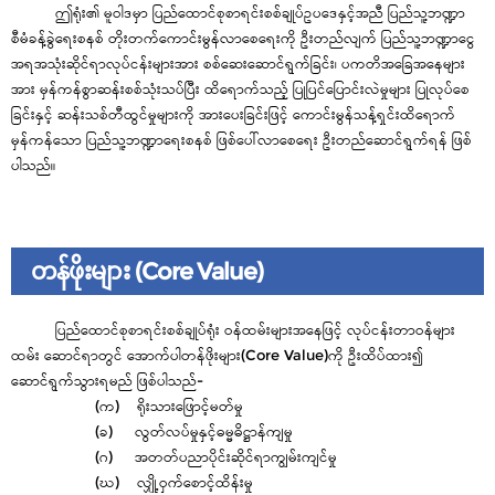
ဤရုံး၏ မူဝါဒမှာ ပြည်ထောင်စုစာရင်းစစ်ချုပ်ဥပဒေနှင့်အညီ ပြည်သူ့ဘဏ္ဍာ
စီမံခန့်ခွဲရေးစနစ် တိုးတက်ကောင်းမွန်လာစေရေးကို ဦးတည်လျက် ပြည်သူ့ဘဏ္ဍာငွေ
အရအသုံးဆိုင်ရာလုပ်ငန်းများအား စစ်ဆေးဆောင်ရွက်ခြင်း၊ ပကတိအခြေအနေများ
အား မှန်ကန်စွာဆန်းစစ်သုံးသပ်ပြီး ထိရောက်သည့် ပြုပြင်ပြောင်းလဲမှုများ ပြုလုပ်စေ
ခြင်းနှင့် ဆန်းသစ်တီထွင်မှုများကို အားပေးခြင်းဖြင့် ကောင်းမွန်သန့်ရှင်းထိရောက်
မှန်ကန်သော ပြည်သူ့ဘဏ္ဍာရေးစနစ် ဖြစ်ပေါ်လာစေရေး ဦးတည်ဆောင်ရွက်ရန် ဖြစ်
ပါသည်။
တန်ဖိုးများ (Core Value)
ပြည်ထောင်စုစာရင်းစစ်ချုပ်ရုံး ဝန်ထမ်းများအနေဖြင့် လုပ်ငန်းတာဝန်များ
ထမ်း ဆောင်ရာတွင် အောက်ပါတန်ဖိုးများ(Core Value)ကို ဦးထိပ်ထား၍
ဆောင်ရွက်သွားရမည် ဖြစ်ပါသည်-
(က) ရိုးသားဖြောင့်မတ်မှု
(ခ) လွတ်လပ်မှုနှင့်ဓမ္မဓိဋ္ဌာန်ကျမှု
(ဂ) အတတ်ပညာပိုင်းဆိုင်ရာကျွမ်းကျင်မှု
(ဃ) လျှို့ဝှက်စောင့်ထိန်းမှု