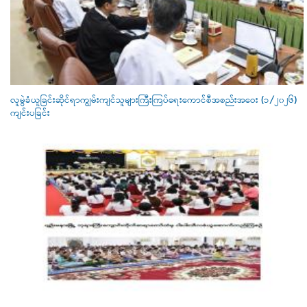
လူမွဲခံယူခြင်းဆိုင်ရာကျွမ်းကျင်သူများကြီးကြပ်ရေးကောင်စီအစည်းအဝေး (၁/၂၀၂၆)
ကျင်းပခြင်း