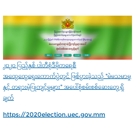
၂၀၂၀ ပြည့်နှစ် ပါတီစုံဒီမိုကရေစီ
အထွေထွေရွေးကောက်ပွဲတွင် ဖြစ်ပွားခဲ့သည့် "မဲမသမာမှု
နှင့် တရားမဲ့ပြုကျင့်မှုများ" အပေါ်စုံစမ်းစစ်ဆေးတွေ့ရှိ
ချက်
https://2020election.uec.gov.mm