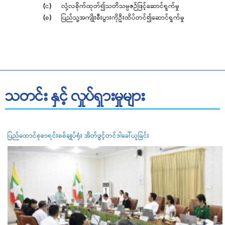
(င) လုံ့လစိုက်ထုတ်၍သတိသမ္ပဇဉ်ဖြင့်ဆောင်ရွက်မှု
(စ) ပြည်သူ့အကျိုးစီးပွားကိုဦးထိပ်တင်၍ဆောင်ရွက်မှု
သတင်း နှင့် လှုပ်ရှားမှုများ
ပြည်ထောင်စုစာရင်းစစ်ချုပ်ရုံး အိတ်ဖွင့်တင်ဒါခေါ်ယူခြင်း