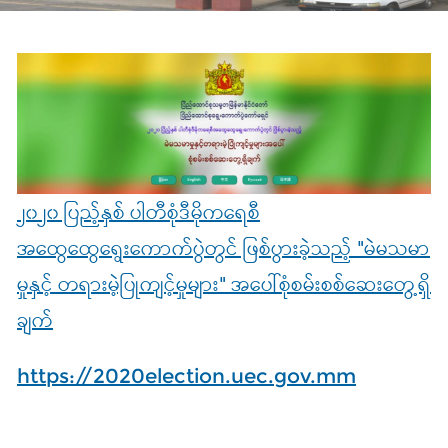
၂၀၂၀ ပြည့်နှစ် ပါတီစုံဒီမိုကရေစီ
အထွေထွေရွေးကောက်ပွဲတွင် ဖြစ်ပွားခဲ့သည့် "မဲမသမာ
မှုနှင့် တရားမဲ့ပြုကျင့်မှုများ" အပေါ်စုံစမ်းစစ်ဆေးတွေ့ရှိ
ချက်
https://2020election.uec.gov.mm