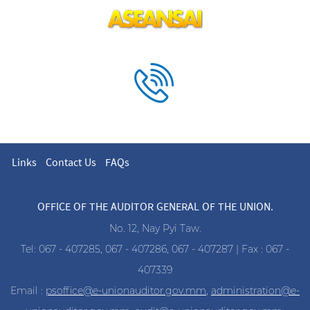
Links
Contact Us
FAQs
OFFICE OF THE AUDITOR GENERAL OF THE UNION.
No. 12, Nay Pyi Taw.
Tel: 067 - 407285, 067 - 407286, 067 - 407287 | Fax : 067 -
407339
Email :
psoffice@e-unionauditor.gov.mm
,
administration@e-