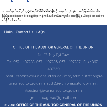
-
လက်မှတ်ရပြည်သူ
့
စာ
ရ
င်းကိုင်သင်တန်း
ကို အမှတ် ၁/၁၉၊ သခင်မြပန်းခြံလမ်း၊
ပြည်ထောင်စုစာ
ရ
င်းစစ်ချုပ်
ရ
ုံး၊
ရ
န်ကုန်သင်တန်းကျောင်း၊ အလုံမြို့နယ်တွင် တက်ေ
ရ
က်နိုင် ပါတယ်။
Links
Contact Us
FAQs
OFFICE OF THE AUDITOR GENERAL OF THE UNION.
No. 12, Nay Pyi Taw.
Tel: 067 - 407285, 067 - 407286, 067 - 407287 | Fax : 067 -
407339
Email :
psoffice@e-unionauditor.gov.mm
,
administration@e-
unionauditor.gov.mm
,
audit@e-unionauditor.gov.mm
,
itsection@e-unionauditor.gov.mm
gmail:
oagmac@gmail.com
© 2018
OFFICE OF THE AUDITOR
GENERAL OF THE UNION
.