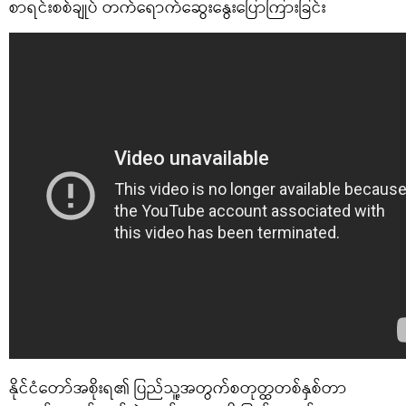
စာရင်းစစ်ချုပ် တက်ရောက်ဆွေးနွေးပြောကြားခြင်း
နိုင်ငံတော်အစိုးရ၏ ပြည်သူ့အတွက်စတုတ္ထတစ်နှစ်တာ