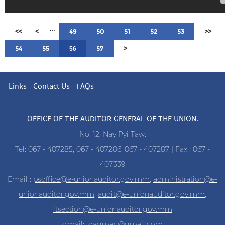
…
<<
<
49
50
51
52
53
>>
54
55
57
>
56
Links
Contact Us
FAQs
OFFICE OF THE AUDITOR GENERAL OF THE UNION.
No. 12, Nay Pyi Taw.
Tel: 067 - 407285, 067 - 407286, 067 - 407287 | Fax : 067 -
407339
Email :
psoffice@e-unionauditor.gov.mm
,
administration@e-
unionauditor.gov.mm
,
audit@e-unionauditor.gov.mm
,
itsection@e-unionauditor.gov.mm
gmail:
oagmac@gmail.com