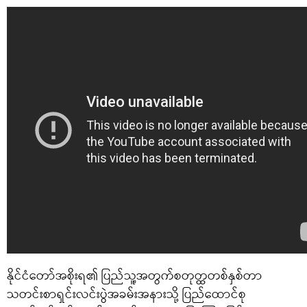
နိုင်ငံတော်အစိုးရ၏ ပြည်သူ့အတွက်စတုတ္ထတစ်နှစ်တာ
သတင်းစာရှင်းလင်းပွဲအခမ်းအနားသို့ ပြည်ထောင်စု