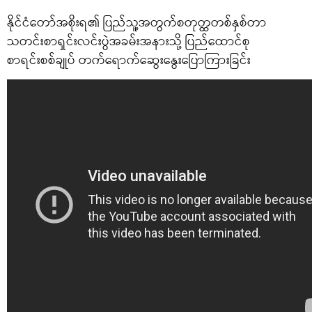
နိုင်ငံတော်အစိုးရ၏ ပြည်သူ့အတွက်စတုတ္ထတစ်နှစ်တာ
သတင်းစာရှင်းလင်းပွဲအခမ်းအနားသို့ ပြည်ထောင်စု
စာရင်းစစ်ချုပ် တက်ရောက်ဆွေးနွေးပြောကြားခြင်း