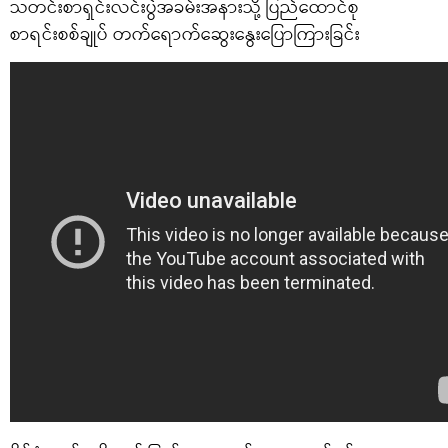
သတင်းစာရှင်းလင်းပွဲအခမ်းအနားသို့ ပြည်ထောင်စု
စာရင်းစစ်ချုပ် တက်ရောက်ဆွေးနွေးပြောကြားခြင်း