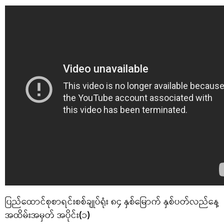
ပြည်ထောင်စုစာရင်းစစ်ချုပ်ရုံး ၈၄ နှစ်မြောက် နှစ်ပတ်လည်နေ့
အထိမ်းအမှတ် အပိုင်း(၁)