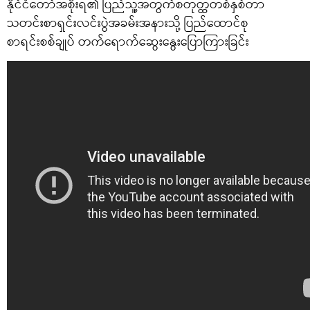
နိုင်ငံတော်အစိုးရ၏ ပြည်သူ့အတွက်စတုတ္ထတစ်နှစ်တာ
သတင်းစာရှင်းလင်းပွဲအခမ်းအနားသို့ ပြည်ထောင်စု
စာရင်းစစ်ချုပ် တက်ရောက်ဆွေးနွေးပြောကြားခြင်း