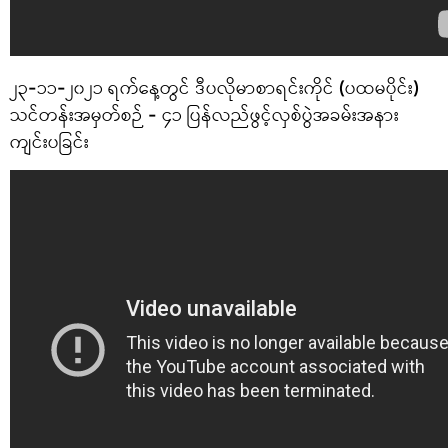
၂၃-၁၁-၂၀၂၁ ရက်နေ့တွင် ဒီပလိုမာစာရင်းကိုင် (ပထမပိုင်း)
သင်တန်းအမှတ်စဉ် - ၄၁ ပြန်လည်ဖွင့်လှစ်ပွဲအခမ်းအနား
ကျင်းပခြင်း