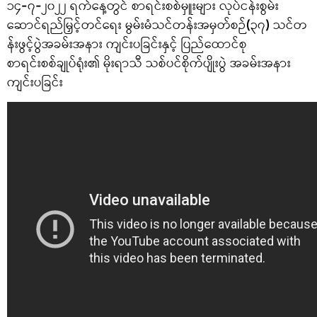
၁၄-၇-၂၀၂၂ ရက်နေ့တွင် စာရင်းစစ်မှူးများ လုပ်ငန်းစွမ်း
ဆောင်ရည်မြှင့်တင်ရေး မွမ်းမံသင်တန်းအမှတ်စဉ်(၃၇) သင်တ
န်းဖွင့်ပွဲအခမ်းအနား ကျင်းပခြင်းနှင့် ပြည်ထောင်စု
စာရင်းစစ်ချုပ်ရုံး၏ မိုးရာသီ သစ်ပင်စိုက်ပျိုးပွဲ အခမ်းအနား
ကျင်းပခြင်း