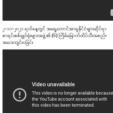
၂-၁၁-၂၀၂၁ ရက်နေ့တွင် အရှေ့တောင်အာရှနိုင်ငံများဆိုင်ရာ
စာရင်းစစ်ချုပ်ရုံးများအဖွဲ့၏ (၆) ကြိမ်မြောက်ထိပ်သီးအစည်း
အ‌ဝေးကျင်းပခြင်း