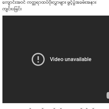
ကျောင်းအဝင် ကတ္တရာထပ်ပိုးလွှာများ ဖွင့်ပွဲအခမ်းအနား
ကျင်းပခြင်း