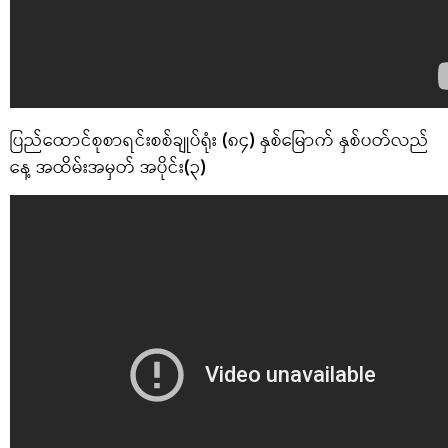
ပြည်ထောင်စုစာရင်းစစ်ချုပ်ရုံး (၈၄) နှစ်မြောက် နှစ်ပတ်လည်
နေ့ အထိမ်းအမှတ် အပိုင်း(၃)