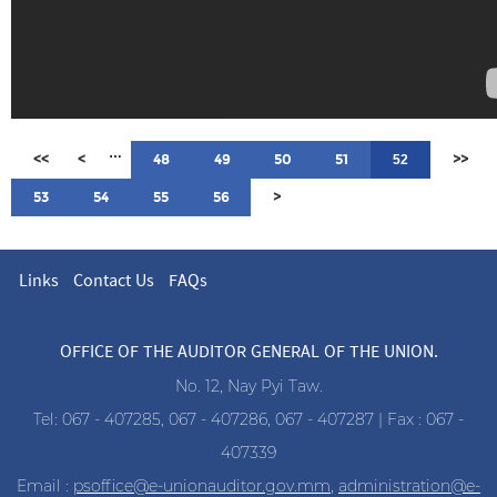
…
<<
<
48
49
50
51
>>
52
53
54
55
56
>
Links
Contact Us
FAQs
OFFICE OF THE AUDITOR GENERAL OF THE UNION.
No. 12, Nay Pyi Taw.
Tel: 067 - 407285, 067 - 407286, 067 - 407287 | Fax : 067 -
407339
Email :
psoffice@e-unionauditor.gov.mm
,
administration@e-