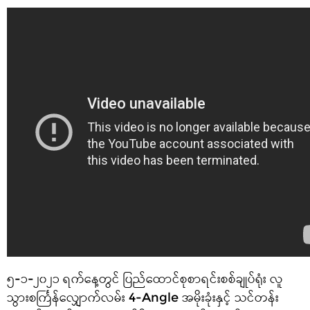
၅-၁-၂၀၂၁ ရက်နေ့တွင် ပြည်ထောင်စုစာရင်းစစ်ချုပ်ရုံး လူ
သွားစင်္ကြန်လျှောက်လမ်း 4-Angle အမိုးခုံးနှင့် သင်တန်း