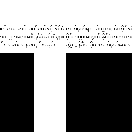
လိုမာအောင်လက်မှတ်နှင့် နိုင်ငံ
လက်မှတ်ရပြည်သူ့စာရင်းကိုင်နှင
ကာဘဏ္ဍာရေးအစီရင်ခံခြင်းစံများ
ပိုင်ကဏ္ဍအတွက် နိုင်ငံတကာစာရင
်ခြင်း အခမ်းအနားကျင်းပခြင်း
ဘွဲ့လွန်ဒီပလိုမာလက်မှတ်ပေးအပ်ခြ