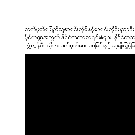
လက်မှတ်ရပြည်သူ့စာရင်းကိုင်နှင့်စာရင်းကိုင်ပညာဒီပ
ပိုင်ကဏ္ဍအတွက် နိုင်ငံတကာစာရင်းစံများ၊ နိုင်ငံတ
ဘွဲ့လွန်ဒီပလိုမာလက်မှတ်ပေးအပ်ခြင်းနှင့် ဆုချီးမြှင့