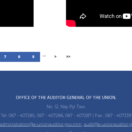
…
7
8
9
>
>>
OFFICE OF THE AUDITOR GENERAL OF THE UNION.
No. 12, Nay Pyi Taw.
Tel: 067 - 407285, 067 - 407286, 067 - 407287 | Fax : 067 - 407339
administration@e-unionauditor.gov.mm
,
audit@e-unionauditor