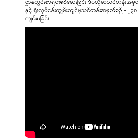
ဌာနတွင်းစာရင်းစစ်ဆေးခြင်း ဒီပလိုမာသင်တန်းအမှတ်စဉ
နှင့် ရုံးလုပ်ငန်းကျွမ်းကျင်မှုသင်တန်းအမှတ်စဉ် - ၂၃
ကျင်းပခြင်း