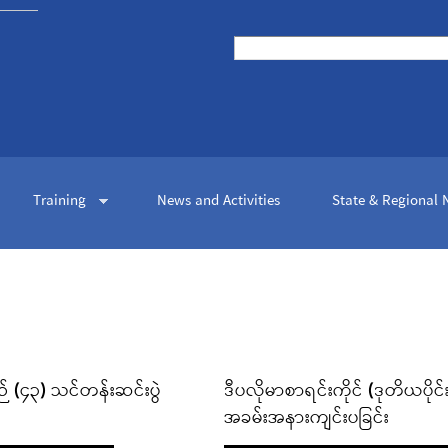
Skip to
main
Search
content
Search form
Training
News and Activities
State & Regional
ဉ် (၄၃) သင်တန်းဆင်းပွဲ
ဒီပလိုမာစာရင်းကိုင် (ဒုတိယပို
အခမ်းအနားကျင်းပခြင်း