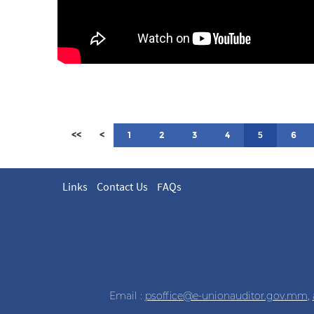
<<
<
1
2
3
4
6
5
Links
Contact Us
FAQs
Email :
psoffice@e-unionauditor.gov.mm
,