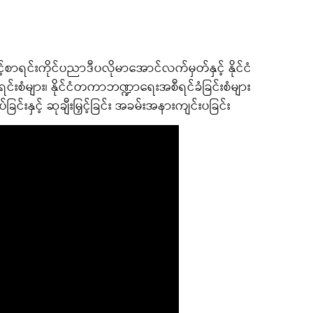
့်စာရင်းကိုင်ပညာဒီပလိုမာအောင်လက်မှတ်နှင့် နိုင်ငံ
်းစံများ၊ နိုင်ငံတကာဘဏ္ဍာရေးအစီရင်ခံခြင်းစံများ
င်းနှင့် ဆုချီးမြှင့်ခြင်း အခမ်းအနားကျင်းပခြင်း