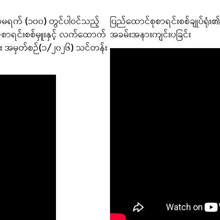
ထမရက် (၁၀၀) တွင်ပါဝင်သည့်
ပြည်ထောင်စုစာရင်းစစ်ချုပ်ရုံ
ု-စာရင်းစစ်မှူးနှင့် လက်ထောက်
အခမ်းအနားကျင်းပခြင်း
်တန်း အမှတ်စဉ်(၁/၂၀၂၆) သင်တန်း