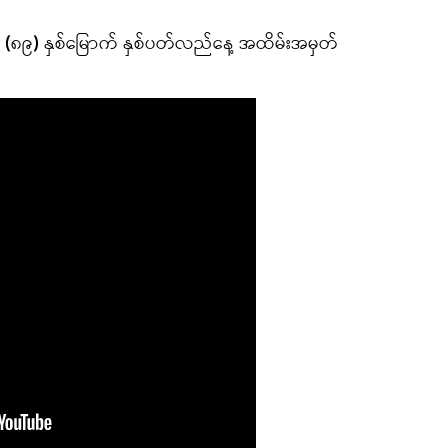
း၏ (၈၉) နှစ်မြောက် နှစ်ပတ်လည်နေ့ အထိမ်းအမှတ်