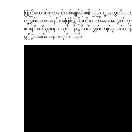
ပြည်ထောင်စုစာရင်းစစ်ချုပ်ရုံး၏ ပြည်သူ့အတွက် ပ
လူ့စွမ်းအားအရင်းအမြစ်ဖွံ့ဖြိုးတိုးတက်ရေးအတွက် ဒ
စာရင်းစစ်မှူးများ လုပ်ငန်းခွင်ဝင်ကျွမ်းကျင်မှုသင
ဖွင့်ပွဲအခမ်းအနားကျင်းပခြင်း