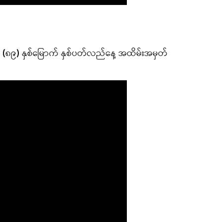
း၏ (၈၉) နှစ်မြောက် နှစ်ပတ်လည်နေ့ အထိမ်းအမှတ်