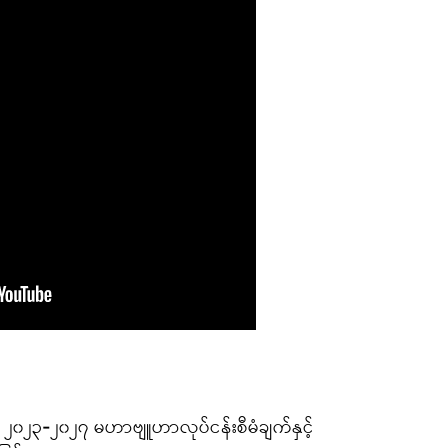
၏ ၂၀၂၃-၂၀၂၇ မဟာဗျူဟာလုပ်ငန်းစီမံချက်နှင့်