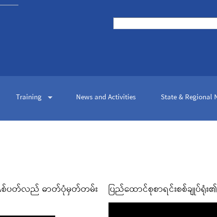
Skip to
main
Search
content
Search form
Training
News and Activities
State & Regional
 နှစ်ပတ်လည် ဓာတ်ပုံမှတ်တမ်း
ပြည်ထောင်စုစာရင်းစစ်ချုပ်ရုံး