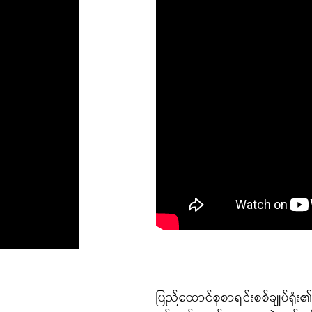
ပြည်ထောင်စုစာရင်းစစ်ချုပ်ရုံး