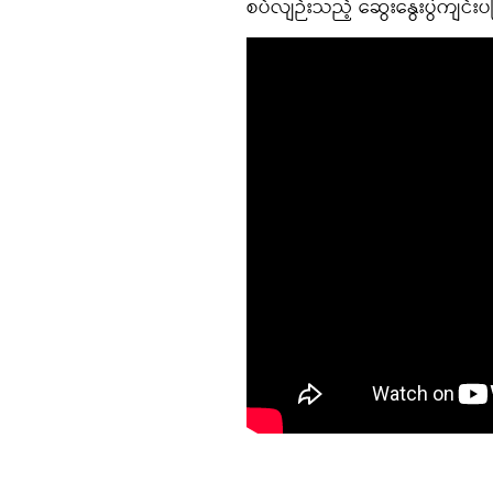
စပ်လျဉ်းသည့် ဆွေးနွေးပွဲကျင်းပခ