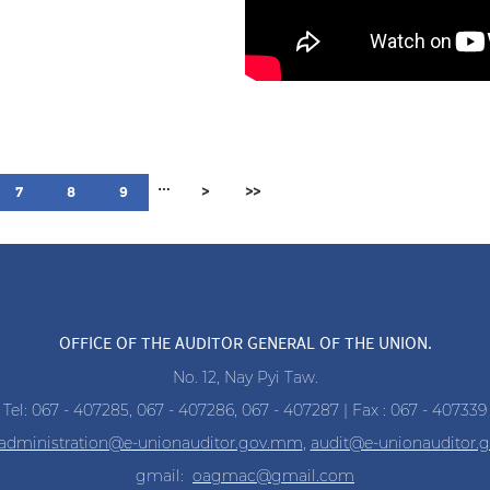
…
7
8
9
>
>>
OFFICE OF THE AUDITOR GENERAL OF THE UNION.
No. 12, Nay Pyi Taw.
Tel: 067 - 407285, 067 - 407286, 067 - 407287 | Fax : 067 - 407339
administration@e-unionauditor.gov.mm
,
audit@e-unionauditor
gmail:
oagmac@gmail.com