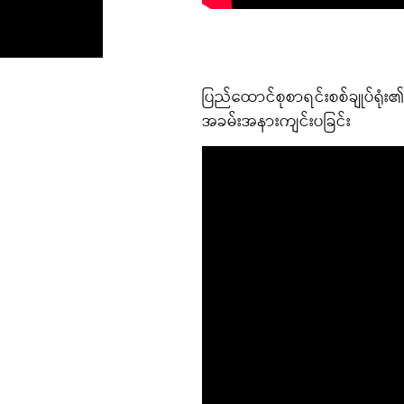
ပြည်ထောင်စုစာရင်းစစ်ချုပ်ရုံ
အခမ်းအနားကျင်းပခြင်း