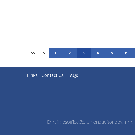
<<
<
1
2
4
5
6
3
Links
Contact Us
FAQs
Email :
psoffice@e-unionauditor.gov.mm
,