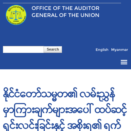
Skip to
OFFICE OF THE
AUDITOR
main
content
GENERAL OF THE UNION
Search
Search form
English
Myanmar
နိုင်ငံတော်သမ္မတ၏ လမ်းညွှန်
မှာကြားချက်များအပေါ် ထပ်ဆင့်
ရှင်းလင်းခြင်းနှင့် အစိုးရ၏ ရက်