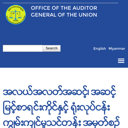
Skip to
OFFICE OF THE
AUDITOR
main
content
GENERAL OF THE UNION
Search
Search form
English
Myanmar
အလယ်အလတ်အဆင့်၊ အဆင့်
မြင့်စာရင်းကိုင်နှင့် ရုံးလုပ်ငန်း
ကျွမ်းကျင်မှုသင်တန်း အမှတ်စဉ်