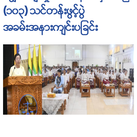
(၁၀၃) သင်တန်းဖွင့်ပွဲ
အခမ်းအနားကျင်းပခြင်း