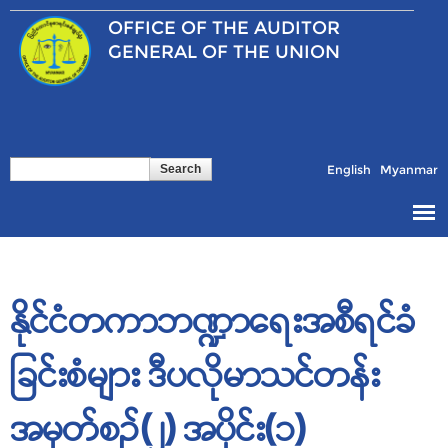
Skip to
OFFICE OF THE
AUDITOR
main
content
GENERAL OF THE UNION
Search
Search form
English
Myanmar
နိုင်ငံတကာဘဏ္ဍာရေးအစီရင်ခံ
ခြင်းစံများ ဒီပလိုမာသင်တန်း
အမှတ်စဉ်(၂) အပိုင်း(၁)