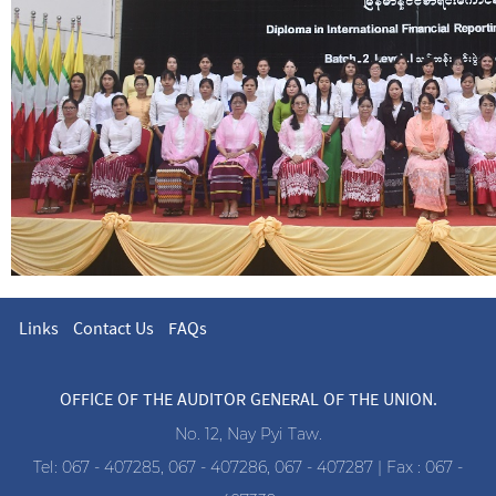
Links
Contact Us
FAQs
OFFICE OF THE AUDITOR GENERAL OF THE UNION.
No. 12, Nay Pyi Taw.
Tel: 067 - 407285, 067 - 407286, 067 - 407287 | Fax : 067 -