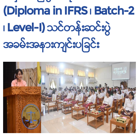
(Diploma in IFRS ၊ Batch-2
၊ Level-I) သင်တန်းဆင်းပွဲ
အခမ်းအနားကျင်းပခြင်း