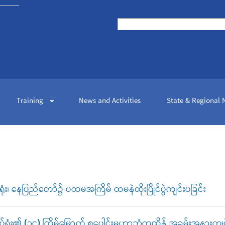
Skip to
main
Search
content
Search form
Training
News and Activities
State & Regional
ံး၊ နေပြည်တော်၌ ပထမအကြိမ် ထမနဲထိုးပြိုင်ပွဲကျင်းပခြင်း
်ရုံး၏ (၁၄) ကြိမ်မြောက် စုပေါင်းမဟာဘုံကထိန် အခမ်းအနားကျင်