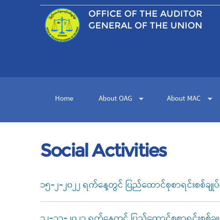
OFFICE OF THE
AUDITOR
GENERAL OF THE UNION
Home
About OAG
About MAC
Social Activities
၁၅-၂-၂၀၂၂ ရက်နေ့တွင် ပြည်ထောင်စုစာရင်းစစ်ချုပ်ရု
၁၂-၁၁-၂၀၂၁ ရက်နေ့တွင် ပြည်ထောင်စုစာရင်းစစ်ချုပ