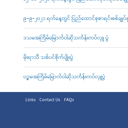
၉-၉-၂၀၂၁ ရက်နေ့တွင် ပြည်ထောင်စုစာရင်းစစ်ချုပ်နှင
ဒသမအကြိမ်မြောက်ဝါဆိုသင်္ကန်းကပ်လှူ ပွဲ
မိုးရာသီ သစ်ပင်စိုက်ပျိုးပွဲ
ပဉ္စမအကြိမ်မြောက်ဝါဆိုသင်္ကန်းကပ်လှူပွဲ
Links
Contact Us
FAQs