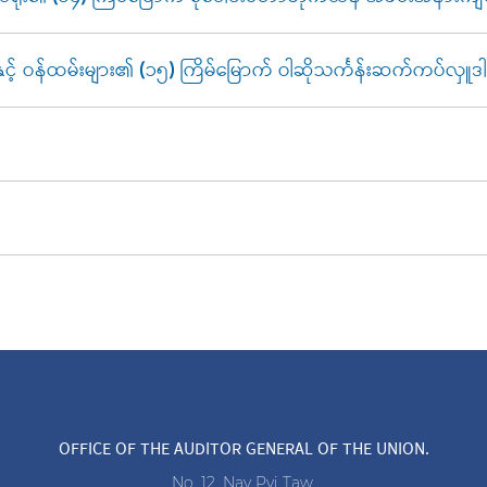
့် ဝန်ထမ်းများ၏ (၁၅) ကြိမ်မြောက် ဝါဆိုသင်္ကန်းဆက်ကပ်လှူဒါန
OFFICE OF THE AUDITOR GENERAL OF THE UNION.
No. 12, Nay Pyi Taw.