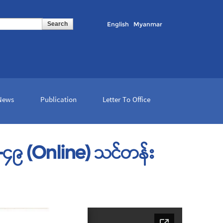
English
Myanmar
 News
Publication
Letter To Office
်-၄၉ (Online) သင်တန်း