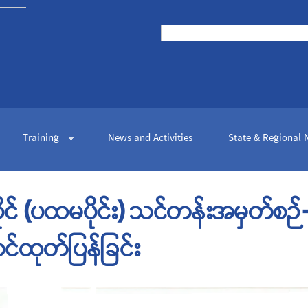
Skip to
main
Search
content
Search form
Training
News and Activities
State & Regional
င် (ပထမပိုင်း) သင်တန်းအမှတ်စဉ
်ထုတ်ပြန်ခြင်း