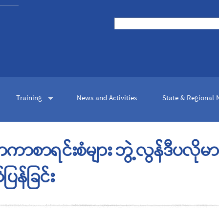
Skip to
main
Search
content
Search form
Training
News and Activities
State & Regional
်ငံတကာစာရင်းစံများ ဘွဲ့လွန်ဒီပလိ
ပြန်ခြင်း