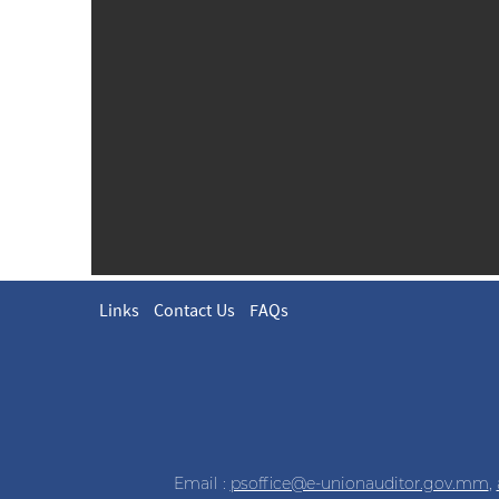
Links
Contact Us
FAQs
Email :
psoffice@e-unionauditor.gov.mm
,